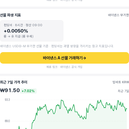
선물 파생 지표
바이낸스 무기한
펀딩비 · 8시간 · 정산 09:00
+0.0050%
롱 → 숏 지급 (롱 우세)
바이낸스 USDⓈ-M 무기한 선물 기준 · 펀딩비는 과열 방향을 가리키는 참고 지표입니다.
바이낸스 A 선물 거래하기
→
제휴 링크 · 바이낸스 공식 가입
최근 7일 가격 추이
업비트 KRW
₩91.50
+7.02%
최근 7일
93.3
89.0