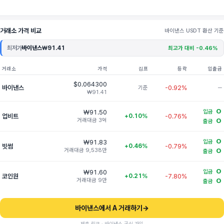
거래소 가격 비교
바이낸스 USDT 환산 기준
최저가
바이낸스
₩91.41
최고가 대비 -0.46%
거래소
가격
김프
등락
입출금
$0.064300
바이낸스
-0.92%
기준
─
₩91.41
O
₩91.50
입금
업비트
+0.10%
-0.76%
거래대금 3억
O
출금
O
₩91.83
입금
빗썸
+0.46%
-0.79%
거래대금 9,538만
O
출금
O
₩91.60
입금
코인원
+0.21%
-7.80%
거래대금 9만
O
출금
바이낸스에서 A 거래하기
→
제휴 링크 · 바이낸스 공식 가입