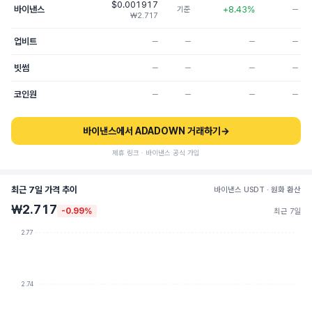
$0.001917
바이낸스
+8.43%
기준
─
₩2.717
업비트
─
─
─
─
빗썸
─
─
─
─
코인원
─
─
─
─
바이낸스에서 ADADOWN 거래하기
→
제휴 링크 · 바이낸스 공식 가입
최근 7일 가격 추이
바이낸스 USDT · 원화 환산
₩2.717
-0.99%
최근 7일
2.77
2.74