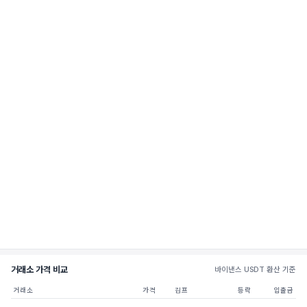
거래소 가격 비교
바이낸스 USDT 환산 기준
거래소
가격
김프
등락
입출금