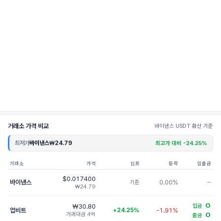
거래소 가격 비교
바이낸스 USDT 환산 기준
최저가
바이낸스
₩24.79
최고가 대비 -24.25%
거래소
가격
김프
등락
입출금
$0.017400
바이낸스
0.00%
기준
─
₩24.79
O
₩30.80
입금
업비트
+24.25%
-1.91%
거래대금 4억
O
출금