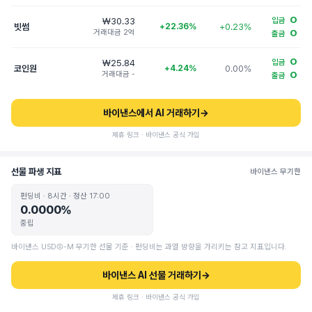
O
₩30.33
입금
빗썸
+22.36%
+0.23%
거래대금 2억
O
출금
O
₩25.84
입금
코인원
+4.24%
0.00%
거래대금 -
O
출금
바이낸스에서 AI 거래하기
→
제휴 링크 · 바이낸스 공식 가입
선물 파생 지표
바이낸스 무기한
펀딩비 · 8시간 · 정산 17:00
0.0000%
중립
바이낸스 USDⓈ-M 무기한 선물 기준 · 펀딩비는 과열 방향을 가리키는 참고 지표입니다.
바이낸스 AI 선물 거래하기
→
제휴 링크 · 바이낸스 공식 가입