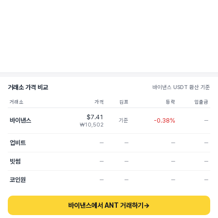
거래소 가격 비교
바이낸스 USDT 환산 기준
거래소
가격
김프
등락
입출금
$7.41
바이낸스
-0.38%
기준
─
₩10,502
업비트
─
─
─
─
빗썸
─
─
─
─
코인원
─
─
─
─
바이낸스에서 ANT 거래하기
→