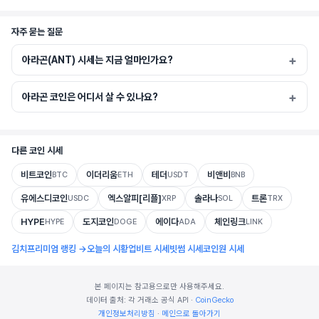
자주 묻는 질문
아라곤(ANT) 시세는 지금 얼마인가요?
아라곤 코인은 어디서 살 수 있나요?
다른 코인 시세
비트코인
이더리움
테더
비앤비
BTC
ETH
USDT
BNB
유에스디코인
엑스알피[리플]
솔라나
트론
USDC
XRP
SOL
TRX
HYPE
도지코인
에이다
체인링크
HYPE
DOGE
ADA
LINK
김치프리미엄 랭킹 →
오늘의 시황
업비트 시세
빗썸 시세
코인원 시세
본 페이지는 참고용으로만 사용해주세요.
데이터 출처: 각 거래소 공식 API ·
CoinGecko
개인정보처리방침
·
메인으로 돌아가기