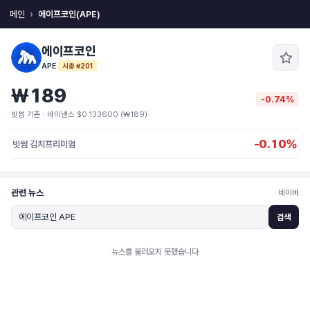
메인
에이프코인(APE)
에이프코인
APE
·
시총 #201
₩189
-0.74%
빗썸 기준 · 바이낸스 $0.133600 (₩189)
-0.10%
빗썸 김치프리미엄
관련 뉴스
네이버
검색
뉴스를 불러오지 못했습니다