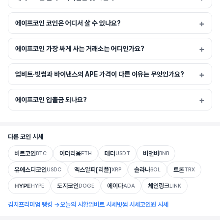
에이프코인 코인은 어디서 살 수 있나요?
에이프코인 가장 싸게 사는 거래소는 어디인가요?
업비트·빗썸과 바이낸스의 APE 가격이 다른 이유는 무엇인가요?
에이프코인 입출금 되나요?
다른 코인 시세
비트코인
이더리움
테더
비앤비
BTC
ETH
USDT
BNB
유에스디코인
엑스알피[리플]
솔라나
트론
USDC
XRP
SOL
TRX
HYPE
도지코인
에이다
체인링크
HYPE
DOGE
ADA
LINK
김치프리미엄 랭킹 →
오늘의 시황
업비트 시세
빗썸 시세
코인원 시세