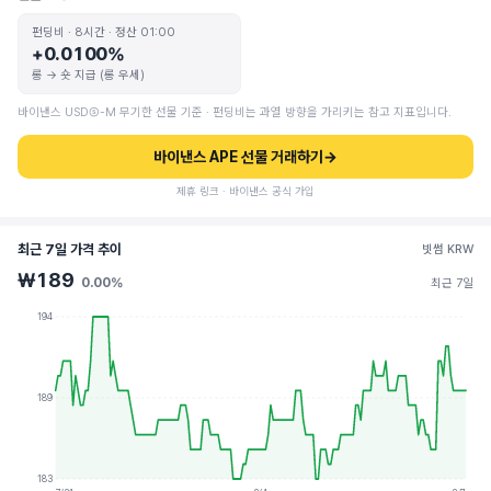
펀딩비 · 8시간 · 정산 01:00
+0.0100%
롱 → 숏 지급 (롱 우세)
바이낸스 USDⓈ-M 무기한 선물 기준 · 펀딩비는 과열 방향을 가리키는 참고 지표입니다.
바이낸스 APE 선물 거래하기
→
제휴 링크 · 바이낸스 공식 가입
최근 7일 가격 추이
빗썸 KRW
₩189
0.00%
최근 7일
194
189
183