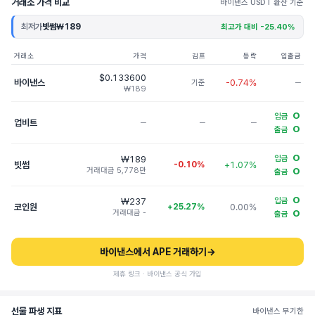
거래소 가격 비교
바이낸스 USDT 환산 기준
최저가
빗썸
₩189
최고가 대비 -25.40%
거래소
가격
김프
등락
입출금
$0.133600
바이낸스
-0.74%
기준
─
₩189
O
입금
업비트
─
─
─
O
출금
O
₩189
입금
빗썸
-0.10%
+1.07%
거래대금 5,778만
O
출금
O
₩237
입금
코인원
+25.27%
0.00%
거래대금 -
O
출금
바이낸스에서 APE 거래하기
→
제휴 링크 · 바이낸스 공식 가입
선물 파생 지표
바이낸스 무기한