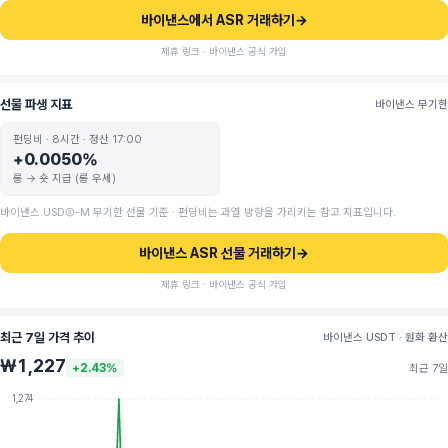
바이낸스에서 ASR 거래하기
→
제휴 링크 · 바이낸스 공식 가입
선물 파생 지표
바이낸스 무기한
펀딩비 · 8시간 · 정산 17:00
+0.0050%
롱 → 숏 지급 (롱 우세)
바이낸스 USDⓈ-M 무기한 선물 기준 · 펀딩비는 과열 방향을 가리키는 참고 지표입니다.
바이낸스 ASR 선물 거래하기
→
제휴 링크 · 바이낸스 공식 가입
최근 7일 가격 추이
바이낸스 USDT · 원화 환산
₩1,227
+2.43%
최근 7일
1,274