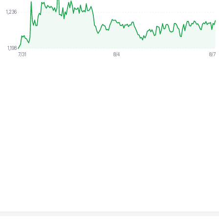
1,236
1,198
7/31
8/4
8/7