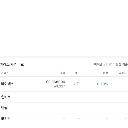
거래소 가격 비교
바이낸스 USDT 환산 기준
거래소
가격
김프
등락
입출금
$0.866000
바이낸스
+0.70%
기준
─
₩1,227
업비트
─
─
─
─
빗썸
─
─
─
─
코인원
─
─
─
─