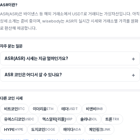
ASR이란?
ASR(ASR)은 바이낸스 등 해외 거래소에서 USDT로 거래되는 가상자산입니다. 아직
상세 소개는 준비 중이며, wisebody는 ASR의 실시간 시세와 거래소별 가격를 원화
로 환산해 제공합니다.
자주 묻는 질문
ASR(ASR) 시세는 지금 얼마인가요?
ASR 코인은 어디서 살 수 있나요?
다른 코인 시세
비트코인
이더리움
테더
비앤비
BTC
ETH
USDT
BNB
유에스디코인
엑스알피[리플]
솔라나
트론
USDC
XRP
SOL
TRX
HYPE
도지코인
에이다
체인링크
HYPE
DOGE
ADA
LINK