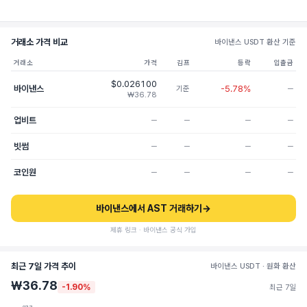
거래소 가격 비교
바이낸스 USDT 환산 기준
거래소
가격
김프
등락
입출금
$0.026100
바이낸스
-5.78%
기준
─
₩36.78
업비트
─
─
─
─
빗썸
─
─
─
─
코인원
─
─
─
─
바이낸스에서 AST 거래하기
→
제휴 링크 · 바이낸스 공식 가입
최근 7일 가격 추이
바이낸스 USDT · 원화 환산
₩36.78
-1.90%
최근 7일