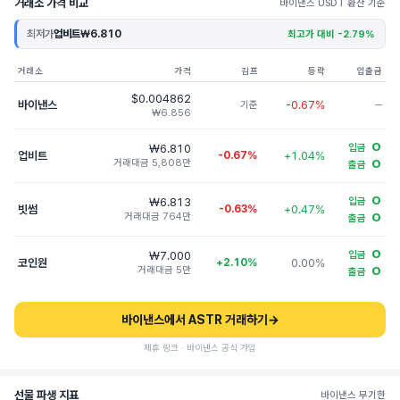
거래소 가격 비교
바이낸스 USDT 환산 기준
최저가
업비트
₩6.810
최고가 대비 -2.79%
거래소
가격
김프
등락
입출금
$0.004862
바이낸스
-0.67%
기준
─
₩6.856
O
₩6.810
입금
업비트
-0.67%
+1.04%
거래대금 5,808만
O
출금
O
₩6.813
입금
빗썸
-0.63%
+0.47%
거래대금 764만
O
출금
O
₩7.000
입금
코인원
+2.10%
0.00%
거래대금 5만
O
출금
바이낸스에서 ASTR 거래하기
→
제휴 링크 · 바이낸스 공식 가입
선물 파생 지표
바이낸스 무기한