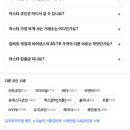
아스타 코인은 어디서 살 수 있나요?
아스타 가장 싸게 사는 거래소는 어디인가요?
업비트·빗썸과 바이낸스의 ASTR 가격이 다른 이유는 무엇인가요?
아스타 입출금 되나요?
다른 코인 시세
비트코인
이더리움
테더
비앤비
BTC
ETH
USDT
BNB
유에스디코인
엑스알피[리플]
솔라나
트론
USDC
XRP
SOL
TRX
HYPE
도지코인
에이다
체인링크
HYPE
DOGE
ADA
LINK
김치프리미엄 랭킹 →
오늘의 시황
업비트 시세
빗썸 시세
코인원 시세