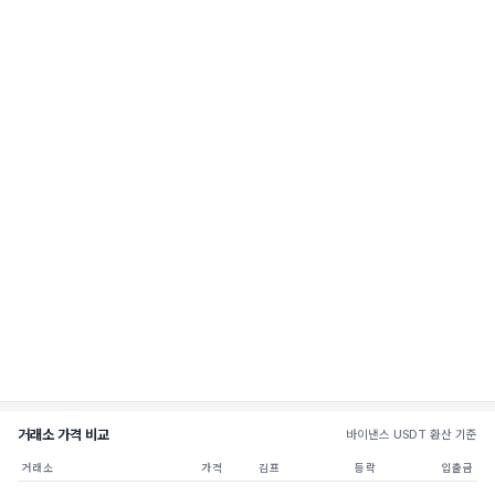
거래소 가격 비교
바이낸스 USDT 환산 기준
거래소
가격
김프
등락
입출금