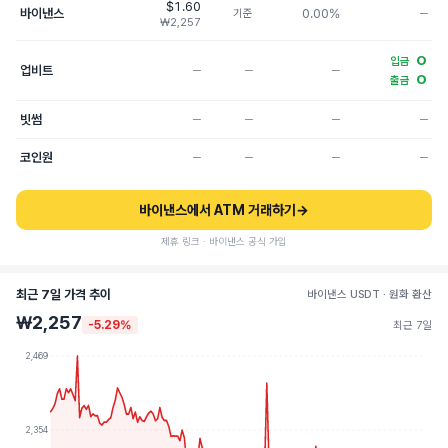
$1.60
바이낸스
0.00%
기준
─
₩2,257
O
입금
업비트
─
─
─
O
출금
빗썸
─
─
─
─
코인원
─
─
─
─
바이낸스에서 ATM 거래하기
→
제휴 링크 · 바이낸스 공식 가입
최근 7일 가격 추이
바이낸스 USDT · 원화 환산
₩2,257
-5.29%
최근 7일
2,469
2,354