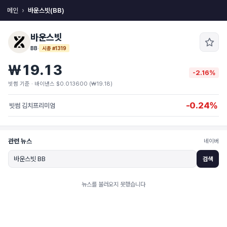
메인
바운스빗(BB)
바운스빗
BB
·
시총 #1319
₩19.13
-2.16%
빗썸 기준 · 바이낸스 $0.013600 (₩19.18)
-0.24%
빗썸 김치프리미엄
관련 뉴스
네이버
검색
뉴스를 불러오지 못했습니다