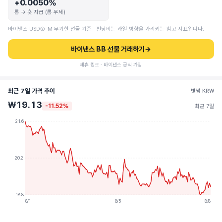
+0.0050%
롱 → 숏 지급 (롱 우세)
바이낸스 USDⓈ-M 무기한 선물 기준 · 펀딩비는 과열 방향을 가리키는 참고 지표입니다.
바이낸스 BB 선물 거래하기
→
제휴 링크 · 바이낸스 공식 가입
최근 7일 가격 추이
빗썸 KRW
₩19.13
-11.52%
최근 7일
21.6
20.2
18.8
8/1
8/5
8/8