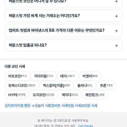
바운스빗 코인은 어디서 살 수 있나요?
바운스빗 가장 싸게 사는 거래소는 어디인가요?
업비트·빗썸과 바이낸스의 BB 가격이 다른 이유는 무엇인가요?
바운스빗 입출금 되나요?
다른 코인 시세
비트코인
이더리움
테더
비앤비
BTC
ETH
USDT
BNB
유에스디코인
엑스알피[리플]
솔라나
트론
USDC
XRP
SOL
TRX
HYPE
도지코인
에이다
체인링크
HYPE
DOGE
ADA
LINK
김치프리미엄 랭킹 →
오늘의 시황
업비트 시세
빗썸 시세
코인원 시세
본 페이지는 참고용으로만 사용해주세요.
데이터 출처: 각 거래소 공식 API ·
CoinGecko