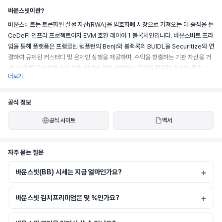
바운스빗이란?
바운스비트는 토큰화된 실물 자산(RWA)을 암호화폐 시장으로 가져오는 데 중점을 둔 
CeDeFi 인프라 프로젝트이자 EVM 호환 레이어 1 블록체인입니다. 바운스비트 프라
임을 통해 플랫폼은 프랭클린 템플턴의 Benji와 블랙록의 BUIDL을 Securitize와 연
결하여 규제된 커스터디 및 온체인 실행을 제공하며, 수익을 창출하는 기관 자산을 거
래, 재무 및 구조화된 수익 전략 전반에 걸쳐 생산적인 담보로 활용할 수 있도록 합니
더보기
다.
공식 정보
공식 사이트
백서
자주 묻는 질문
바운스빗(BB) 시세는 지금 얼마인가요?
바운스빗 김치프리미엄은 몇 %인가요?