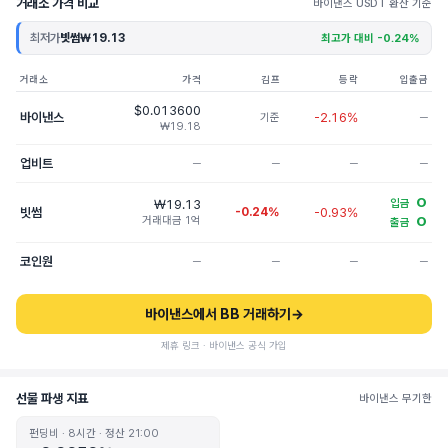
거래소 가격 비교
바이낸스 USDT 환산 기준
최저가
빗썸
₩19.13
최고가 대비 -0.24%
거래소
가격
김프
등락
입출금
$0.013600
바이낸스
-2.16%
기준
─
₩19.18
업비트
─
─
─
─
O
₩19.13
입금
빗썸
-0.24%
-0.93%
거래대금 1억
O
출금
코인원
─
─
─
─
바이낸스에서 BB 거래하기
→
제휴 링크 · 바이낸스 공식 가입
선물 파생 지표
바이낸스 무기한
펀딩비 · 8시간 · 정산 21:00