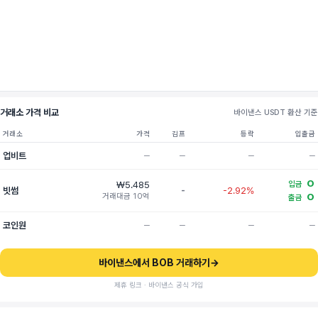
거래소 가격 비교
바이낸스 USDT 환산 기준
거래소
가격
김프
등락
입출금
업비트
─
─
─
─
O
₩5.485
입금
빗썸
-
-2.92%
거래대금 10억
O
출금
코인원
─
─
─
─
바이낸스에서 BOB 거래하기
→
제휴 링크 · 바이낸스 공식 가입