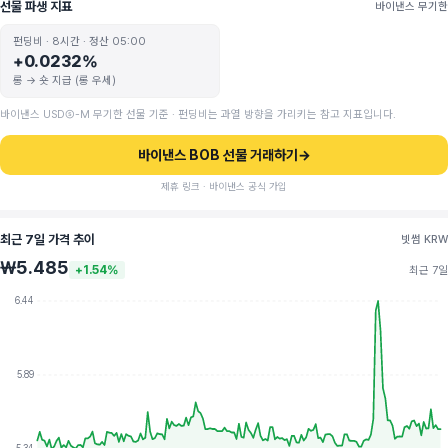
선물 파생 지표
바이낸스 무기한
펀딩비 · 8시간 · 정산 05:00
+0.0232%
롱 → 숏 지급 (롱 우세)
바이낸스 USDⓈ-M 무기한 선물 기준 · 펀딩비는 과열 방향을 가리키는 참고 지표입니다.
바이낸스 BOB 선물 거래하기
→
제휴 링크 · 바이낸스 공식 가입
최근 7일 가격 추이
빗썸 KRW
₩5.485
+1.54%
최근 7일
6.44
5.89