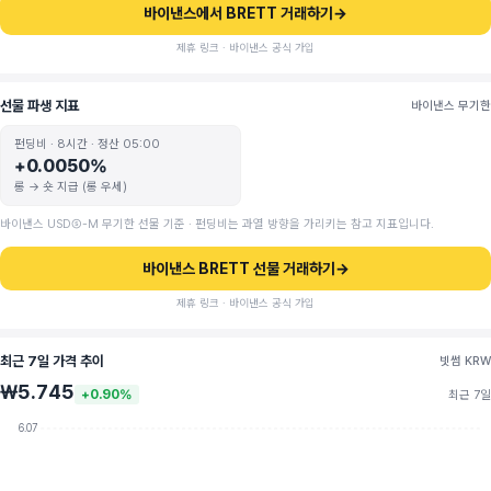
바이낸스에서 BRETT 거래하기
→
제휴 링크 · 바이낸스 공식 가입
선물 파생 지표
바이낸스 무기한
펀딩비 · 8시간 · 정산 05:00
+0.0050%
롱 → 숏 지급 (롱 우세)
바이낸스 USDⓈ-M 무기한 선물 기준 · 펀딩비는 과열 방향을 가리키는 참고 지표입니다.
바이낸스 BRETT 선물 거래하기
→
제휴 링크 · 바이낸스 공식 가입
최근 7일 가격 추이
빗썸 KRW
₩5.745
+0.90%
최근 7일
6.07