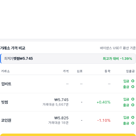
거래소 가격 비교
바이낸스 USDT 환산 기준
최저가
빗썸
₩5.745
최고가 대비 -1.39%
거래소
가격
김프
등락
입출금
O
입금
업비트
─
─
─
O
출금
O
₩5.745
입금
빗썸
-
+0.40%
거래대금 5,667만
O
출금
O
₩5.825
입금
코인원
-
-1.10%
거래대금 18만
O
출금