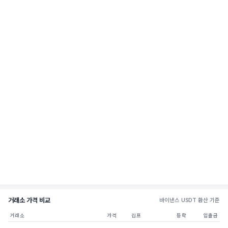
거래소 가격 비교
바이낸스 USDT 환산 기준
거래소
가격
김프
등락
입출금