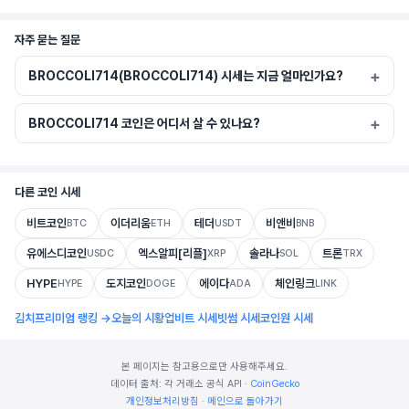
자주 묻는 질문
BROCCOLI714(BROCCOLI714) 시세는 지금 얼마인가요?
BROCCOLI714 코인은 어디서 살 수 있나요?
다른 코인 시세
비트코인
이더리움
테더
비앤비
BTC
ETH
USDT
BNB
유에스디코인
엑스알피[리플]
솔라나
트론
USDC
XRP
SOL
TRX
HYPE
도지코인
에이다
체인링크
HYPE
DOGE
ADA
LINK
김치프리미엄 랭킹 →
오늘의 시황
업비트 시세
빗썸 시세
코인원 시세
본 페이지는 참고용으로만 사용해주세요.
데이터 출처: 각 거래소 공식 API ·
CoinGecko
개인정보처리방침
·
메인으로 돌아가기