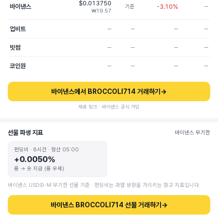
$0.013750
바이낸스
-3.10%
기준
─
₩19.57
업비트
─
─
─
─
빗썸
─
─
─
─
코인원
─
─
─
─
바이낸스에서 BROCCOLI714 거래하기
→
제휴 링크 · 바이낸스 공식 가입
선물 파생 지표
바이낸스 무기한
펀딩비 · 8시간 · 정산 05:00
+0.0050%
롱 → 숏 지급 (롱 우세)
바이낸스 USDⓈ-M 무기한 선물 기준 · 펀딩비는 과열 방향을 가리키는 참고 지표입니다.
바이낸스 BROCCOLI714 선물 거래하기
→