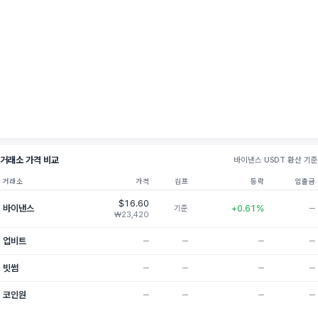
거래소 가격 비교
바이낸스 USDT 환산 기준
거래소
가격
김프
등락
입출금
$16.60
바이낸스
+0.61%
기준
─
₩23,420
업비트
─
─
─
─
빗썸
─
─
─
─
코인원
─
─
─
─