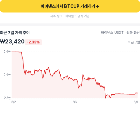
바이낸스에서 BTCUP 거래하기
→
제휴 링크 · 바이낸스 공식 가입
최근 7일 가격 추이
바이낸스 USDT · 원화 환산
₩23,420
-2.33%
최근 7일
2.4만
2.4만
2.3만
8/2
8/6
8/9