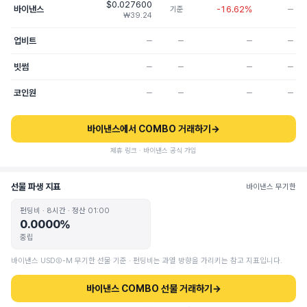
$0.027600
바이낸스
-16.62%
기준
─
₩39.24
업비트
─
─
─
─
빗썸
─
─
─
─
코인원
─
─
─
─
바이낸스에서 COMBO 거래하기
→
제휴 링크 · 바이낸스 공식 가입
선물 파생 지표
바이낸스 무기한
펀딩비 · 8시간 · 정산 01:00
0.0000%
중립
바이낸스 USDⓈ-M 무기한 선물 기준 · 펀딩비는 과열 방향을 가리키는 참고 지표입니다.
바이낸스 COMBO 선물 거래하기
→