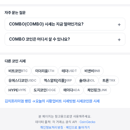
자주 묻는 질문
COMBO(COMBO) 시세는 지금 얼마인가요?
COMBO 코인은 어디서 살 수 있나요?
다른 코인 시세
비트코인
이더리움
테더
비앤비
BTC
ETH
USDT
BNB
유에스디코인
엑스알피[리플]
솔라나
트론
USDC
XRP
SOL
TRX
HYPE
도지코인
에이다
체인링크
HYPE
DOGE
ADA
LINK
김치프리미엄 랭킹 →
오늘의 시황
업비트 시세
빗썸 시세
코인원 시세
본 페이지는 참고용으로만 사용해주세요.
데이터 출처: 각 거래소 공식 API ·
CoinGecko
개인정보처리방침
·
메인으로 돌아가기