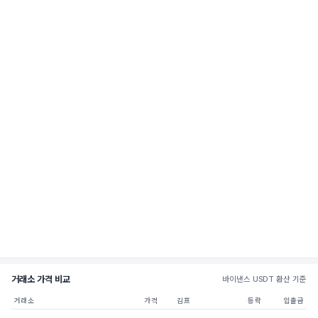
거래소 가격 비교
바이낸스 USDT 환산 기준
거래소
가격
김프
등락
입출금