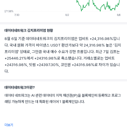
+23,713.6%
7/30
8/2
8/6
데이터네트워크 김치프리미엄 현황
8월 6일 기준 데이터네트워크의 김치프리미엄은 업비트 +24,316.98%입니
다. 국내 원화 가격이 바이낸스 USDT 환산가보다 약 24,316.98% 높은 ‘김치
프리미엄’ 상태로, 그만큼 국내 매수 수요가 강한 흐름입니다. 최근 7일 김프는
+25446.21%에서 +24316.98%로 축소됐습니다. 거래소별로는 업비트
+24316.98%, 빗썸 +24397.30%, 코인원 +24316.98%로 차이가 있습니
다.
데이터네트워크이란?
데이터 네트워크는 AI 관련 데이터의 지적 재산권(IP)을 블록체인에 등록하고 프로그
래밍 가능하게 만드는 데 특화된 레이어 1 블록체인입니다.
더보기
데이터 네트워크는 이미지, AI 모델, 최첨단 모델을 훈련하는 데이터 포인트 등 모든 