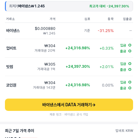
최저가
바이낸스
₩1.245
최고가 대비 -24,397.30%
거래소
가격
김프
등락
입출금
$0.000880
바이낸스
-31.25%
기준
─
₩1.245
O
₩304
입금
업비트
+24,316.98%
+0.33%
거래대금 20억
O
출금
O
₩305
입금
빗썸
+24,397.30%
+2.01%
거래대금 1억
O
출금
O
₩304
입금
코인원
+24,316.98%
0.00%
거래대금 143만
O
출금
바이낸스에서 DATA 거래하기
→
제휴 링크 · 바이낸스 공식 가입
최근 7일 가격 추이
업비트 KRW