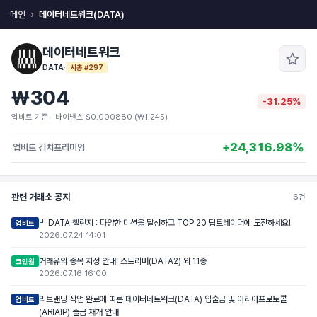
메인
데이터네트워크(DATA)
데이터네트워크
DATA
·
시총 #297
₩304
-31.25%
업비트 기준 · 바이낸스 $0.000880 (₩1.245)
+24,316.98%
업비트 김치프리미엄
관련 거래소 공지
6건
빅 DATA 챌린지 : 다양한 미션을 달성하고 TOP 20 탑트레이더에 도전하세요!
업비트
2026.07.24 14:01
거래유의 종목 지정 안내: 스트리머(DATA2) 외 11종
코인원
2026.07.16 16:00
리브랜딩 작업 완료에 따른 데이터네트워크(DATA) 입출금 및 아리아프로토콜
업비트
(ARIAIP) 출금 재개 안내