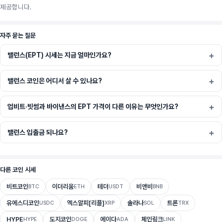
제공합니다.
자주 묻는 질문
밸런스(EPT) 시세는 지금 얼마인가요?
밸런스 코인은 어디서 살 수 있나요?
업비트·빗썸과 바이낸스의 EPT 가격이 다른 이유는 무엇인가요?
밸런스 입출금 되나요?
다른 코인 시세
비트코인
이더리움
테더
비앤비
BTC
ETH
USDT
BNB
유에스디코인
엑스알피[리플]
솔라나
트론
USDC
XRP
SOL
TRX
HYPE
도지코인
에이다
체인링크
HYPE
DOGE
ADA
LINK