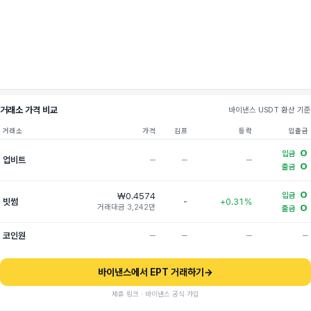
거래소 가격 비교
바이낸스 USDT 환산 기준
거래소
가격
김프
등락
입출금
O
입금
업비트
─
─
─
O
출금
O
₩0.4574
입금
빗썸
-
+0.31%
거래대금 3,242만
O
출금
코인원
─
─
─
─
바이낸스에서 EPT 거래하기
→
제휴 링크 · 바이낸스 공식 가입