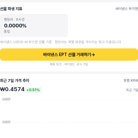
선물 파생 지표
바이낸스 무기한
펀딩비 · 8시간
0.0000%
중립
바이낸스 USDⓈ-M 무기한 선물 기준 · 펀딩비는 과열 방향을 가리키는 참고 지표입니다.
바이낸스 EPT 선물 거래하기
→
제휴 링크 · 바이낸스 공식 가입
최근 7일 가격 추이
빗썸 KRW
₩0.4574
+0.51%
최근 7일
0.4831
0.4631