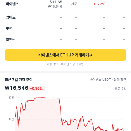
$11.65
바이낸스
-0.72%
기준
─
₩16,546
업비트
─
─
─
─
빗썸
─
─
─
─
코인원
─
─
─
─
바이낸스에서 ETHUP 거래하기
→
제휴 링크 · 바이낸스 공식 가입
최근 7일 가격 추이
바이낸스 USDT · 원화 환산
₩16,546
-0.95%
최근 7일
1.7만
1.7만