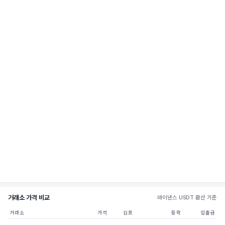
거래소 가격 비교
바이낸스 USDT 환산 기준
거래소
가격
김프
등락
입출금