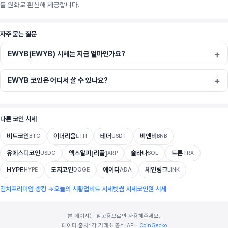
를 원화로 환산해 제공합니다.
자주 묻는 질문
EWYB(EWYB) 시세는 지금 얼마인가요?
EWYB 코인은 어디서 살 수 있나요?
다른 코인 시세
비트코인
이더리움
테더
비앤비
BTC
ETH
USDT
BNB
유에스디코인
엑스알피[리플]
솔라나
트론
USDC
XRP
SOL
TRX
HYPE
도지코인
에이다
체인링크
HYPE
DOGE
ADA
LINK
김치프리미엄 랭킹 →
오늘의 시황
업비트 시세
빗썸 시세
코인원 시세
본 페이지는 참고용으로만 사용해주세요.
데이터 출처: 각 거래소 공식 API ·
CoinGecko