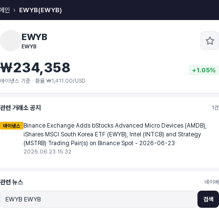
메인
EWYB(EWYB)
EWYB
EWYB
₩234,358
+1.05%
바이낸스 기준 · 환율 ₩1,411.00/USD
관련 거래소 공지
1건
Binance Exchange Adds bStocks Advanced Micro Devices (AMDB),
바이낸스
iShares MSCI South Korea ETF (EWYB), Intel (INTCB) and Strategy
(MSTRB) Trading Pair(s) on Binance Spot - 2026-06-23
2026.06.23 15:32
관련 뉴스
네이버
검색