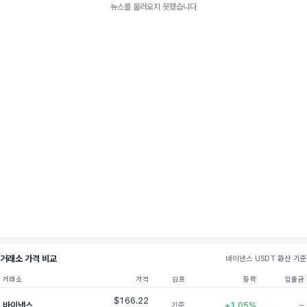
뉴스를 불러오지 못했습니다
거래소 가격 비교
바이낸스 USDT 환산 기준
거래소
가격
김프
등락
입출금
$166.22
바이낸스
+1.05%
기준
─