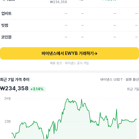
₩234,358
업비트
─
─
─
─
빗썸
─
─
─
─
코인원
─
─
─
─
바이낸스에서 EWYB 거래하기
→
제휴 링크 · 바이낸스 공식 가입
최근 7일 가격 추이
바이낸스 USDT · 원화 환산
₩234,358
+3.14%
최근 7일
24만
23만