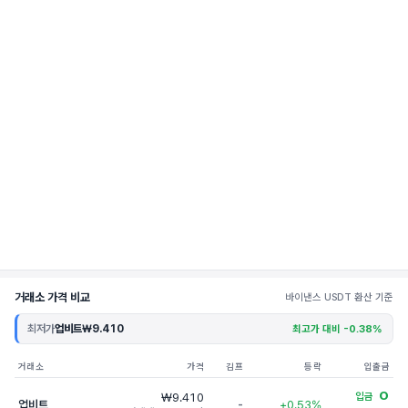
거래소 가격 비교
바이낸스 USDT 환산 기준
최저가
업비트
₩9.410
최고가 대비 -0.38%
거래소
가격
김프
등락
입출금
O
₩9.410
입금
업비트
-
+0.53%