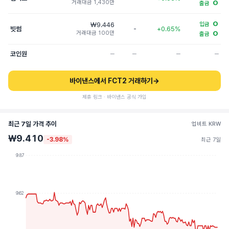
거래대금 1,430만
O
출금
O
₩9.446
입금
빗썸
-
+0.65%
거래대금 100만
O
출금
코인원
─
─
─
─
바이낸스에서 FCT2 거래하기
→
제휴 링크 · 바이낸스 공식 가입
최근 7일 가격 추이
업비트 KRW
₩9.410
-3.98%
최근 7일
9.87
9.62