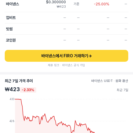
$0.300000
바이낸스
-25.00%
기준
─
₩423
업비트
─
─
─
─
빗썸
─
─
─
─
코인원
─
─
─
─
바이낸스에서 FIRO 거래하기
→
제휴 링크 · 바이낸스 공식 가입
최근 7일 가격 추이
바이낸스 USDT · 원화 환산
₩423
-2.33%
최근 7일
433
428