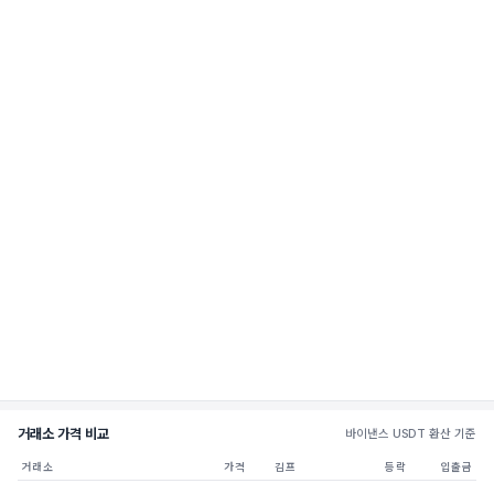
거래소 가격 비교
바이낸스 USDT 환산 기준
거래소
가격
김프
등락
입출금