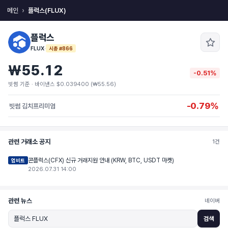
메인
플럭스(FLUX)
플럭스
FLUX
·
시총 #866
₩55.12
-0.51%
빗썸 기준 · 바이낸스 $0.039400 (₩55.56)
-0.79%
빗썸 김치프리미엄
관련 거래소 공지
1건
콘플럭스(CFX) 신규 거래지원 안내 (KRW, BTC, USDT 마켓)
업비트
2026.07.31 14:00
관련 뉴스
네이버
검색