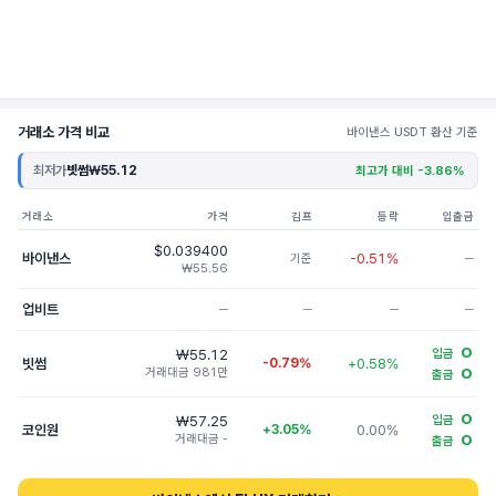
거래소 가격 비교
바이낸스 USDT 환산 기준
최저가
빗썸
₩55.12
최고가 대비 -3.86%
거래소
가격
김프
등락
입출금
$0.039400
바이낸스
-0.51%
기준
─
₩55.56
업비트
─
─
─
─
O
₩55.12
입금
빗썸
-0.79%
+0.58%
거래대금 981만
O
출금
O
₩57.25
입금
코인원
+3.05%
0.00%
거래대금 -
O
출금