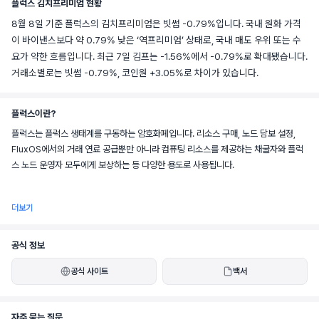
플럭스 김치프리미엄 현황
8월 8일 기준 플럭스의 김치프리미엄은 빗썸 -0.79%입니다. 국내 원화 가격
이 바이낸스보다 약 0.79% 낮은 ‘역프리미엄’ 상태로, 국내 매도 우위 또는 수
요가 약한 흐름입니다. 최근 7일 김프는 -1.56%에서 -0.79%로 확대됐습니다.
거래소별로는 빗썸 -0.79%, 코인원 +3.05%로 차이가 있습니다.
플럭스이란?
플럭스는 플럭스 생태계를 구동하는 암호화폐입니다. 리소스 구매, 노드 담보 설정, 
FluxOS에서의 거래 연료 공급뿐만 아니라 컴퓨팅 리소스를 제공하는 채굴자와 플럭
스 노드 운영자 모두에게 보상하는 등 다양한 용도로 사용됩니다.
더보기
플럭스 생태계는 미래의 탈중앙화 인터넷인 웹3를 누구나 개발, 배포 및 사용할 수 있
도록 지원하는 데 전념하고 있습니다.
공식 정보
공식 사이트
백서
현재 플럭스 생태계는 다음과 같이 구성되어 있습니다. 네이티브 채굴 가능한 작업증
자주 묻는 질문