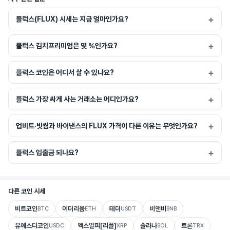
명(PoW) 암호화폐($FLUX); 강력한 탈중앙화 컴퓨팅 네트워크인 플럭스 노드
(FluxNodes); 리눅스 기반 운영체제인 FluxOS; 온체인 거버넌스, 경제, 다른 블록
플럭스(FLUX) 시세는 지금 얼마인가요?
체인과의 상호 운용성을 위한 병렬 자산 및 DeFi 접근을 가능하게 하는 플럭스 블록체
인; 그리고 마지막으로 FluxAI, FluxCloud, FluxEdge, Zelcore Wallet, SSP 멀
플럭스 김치프리미엄은 몇 %인가요?
티시그 브라우저 지갑, 궁극적인 스왑 애그리게이터인 FusionX와 같은 플럭스 제품
들입니다.
플럭스 코인은 어디서 살 수 있나요?
플럭스 가장 싸게 사는 거래소는 어디인가요?
현재(2025년 5월) 플럭스는 전 세계에 분산된 약 11,500개의 탈중앙화 노드로 구성
된 컴퓨팅 네트워크를 보유하고 있으며, 96,000개 이상의 CPU 코어, 230테라바이
업비트·빗썸과 바이낸스의 FLUX 가격이 다른 이유는 무엇인가요?
트의 RAM, 6.1페타바이트 이상의 스토리지를 갖추고 있습니다. 이는 FluxCloud를 
세계에서 가장 큰 탈중앙화 네트워크로 만듭니다!
플럭스 입출금 되나요?
다른 코인 시세
비트코인
이더리움
테더
비앤비
BTC
ETH
USDT
BNB
유에스디코인
엑스알피[리플]
솔라나
트론
USDC
XRP
SOL
TRX