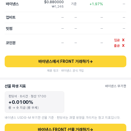
$0.880000
바이낸스
+1.97%
기준
─
₩1,248
업비트
─
─
─
─
빗썸
─
─
─
─
X
입금
코인원
─
─
─
X
출금
바이낸스에서 FRONT 거래하기
→
제휴 링크 · 바이낸스 공식 가입
선물 파생 지표
바이낸스 무기한
펀딩비 · 8시간 · 정산 17:00
+0.0100%
롱 → 숏 지급 (롱 우세)
바이낸스 USDⓈ-M 무기한 선물 기준 · 펀딩비는 과열 방향을 가리키는 참고 지표입니다.
바이낸스 FRONT 선물 거래하기
→