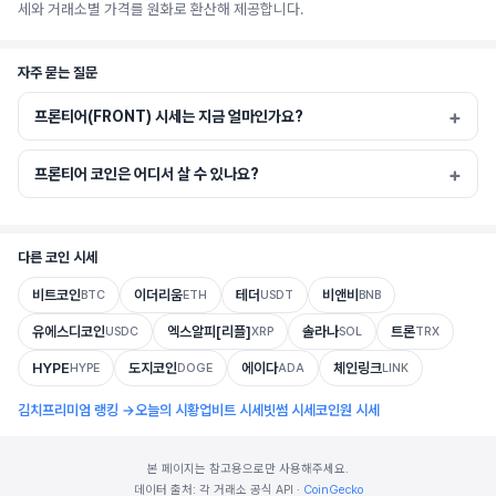
세와 거래소별 가격를 원화로 환산해 제공합니다.
자주 묻는 질문
프론티어(FRONT) 시세는 지금 얼마인가요?
프론티어 코인은 어디서 살 수 있나요?
다른 코인 시세
비트코인
이더리움
테더
비앤비
BTC
ETH
USDT
BNB
유에스디코인
엑스알피[리플]
솔라나
트론
USDC
XRP
SOL
TRX
HYPE
도지코인
에이다
체인링크
HYPE
DOGE
ADA
LINK
김치프리미엄 랭킹 →
오늘의 시황
업비트 시세
빗썸 시세
코인원 시세
본 페이지는 참고용으로만 사용해주세요.
데이터 출처: 각 거래소 공식 API ·
CoinGecko