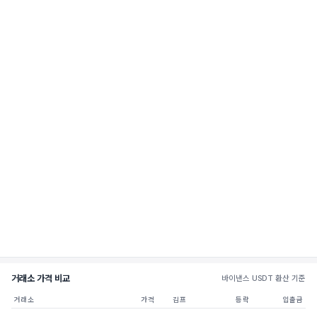
거래소 가격 비교
바이낸스 USDT 환산 기준
거래소
가격
김프
등락
입출금