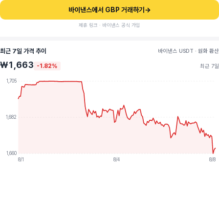
바이낸스에서 GBP 거래하기
→
제휴 링크 · 바이낸스 공식 가입
최근 7일 가격 추이
바이낸스 USDT · 원화 환산
₩1,663
-1.82%
최근 7일
1,705
1,682
1,660
8/1
8/4
8/8