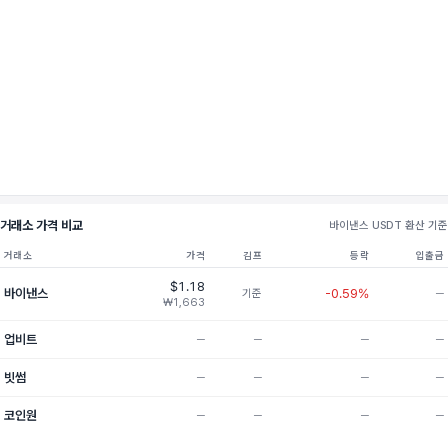
거래소 가격 비교
바이낸스 USDT 환산 기준
거래소
가격
김프
등락
입출금
$1.18
바이낸스
-0.59%
기준
─
₩1,663
업비트
─
─
─
─
빗썸
─
─
─
─
코인원
─
─
─
─