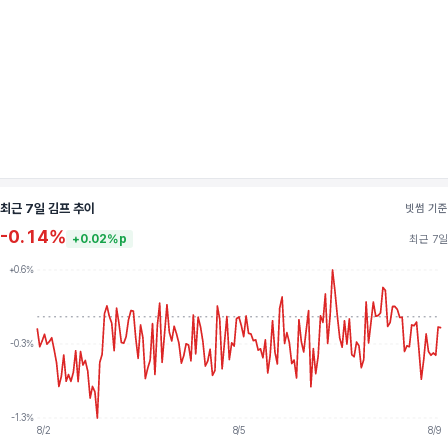
최근 7일 김프 추이
빗썸 기준
-0.14%
+0.02%p
최근 7일
+0.6%
-0.3%
-1.3%
8/2
8/5
8/9