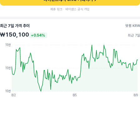
제휴 링크 · 바이낸스 공식 가입
최근 7일 가격 추이
빗썸 KRW
₩150,100
+0.54%
최근 7일
15만
15만
15만
8/2
8/5
8/9