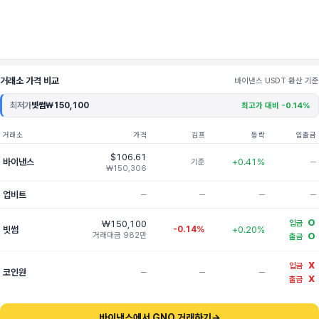
거래소 가격 비교
바이낸스 USDT 환산 기준
최저가
빗썸
₩150,100
최고가 대비 -0.14%
거래소
가격
김프
등락
입출금
$106.61
바이낸스
+0.41%
기준
─
₩150,306
업비트
─
─
─
─
O
₩150,100
입금
빗썸
-0.14%
+0.20%
거래대금 982만
O
출금
X
입금
코인원
─
─
─
X
출금
바이낸스에서 GNO 거래하기
→