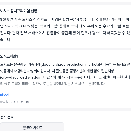
노시스 김치프리미엄 현황
8월 9일 기준 노시스의 김치프리미엄은 빗썸 -0.14%입니다. 국내 원화 가격이 바이
낸스보다 약 0.14% 낮은 ‘역프리미엄’ 상태로, 국내 매도 우위 또는 수요가 약한 흐름
입니다. 현재 일부 거래소에서 입출금이 중단돼 있어 김프가 평소보다 왜곡됐을 수 있
습니다.
노시스이란?
노시스는 분산화된 예측시장(decentralized prediction market)을 제공하는 노시스 플
랫폼에서 사용되는 가상화폐입니다. 이 플랫폼은 중앙기관의 개입 없이 집단지성
(crowdsourced wisdom)에 근거해 예측시장을 공유합니다. 그리고 개인이 예측한 결과
의 옳고 그름에 따라 보상으로 토큰을 얻거나 잃는 시스템으로 운영됩니다. 
더보기
출시일: 2017-04-18
설정할 수 있는 이벤트는 이중선택지(binary), 다중선택지(category), 범위지정(scalar)
의 세 가지가 있습니다. 이 분산화된 예측시장은 여러 모델과 시장에 적용될 수 있습니다. 경
공식 정보
매, 금융, 보험시장을 비롯해 스포츠 베팅 등과도 연결되어 다양한 양상으로 발전할 것으로 
공식 사이트
기대됩니다. 