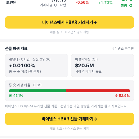
₩97.15
코인원
-0.56%
+1.73%
거래대금 1,637만
O
출금
바이낸스에서 HBAR 거래하기
→
제휴 링크 · 바이낸스 공식 가입
선물 파생 지표
바이낸스 무기한
펀딩비 · 8시간 · 정산 09:00
미결제약정 (OI)
+0.0100%
$20.5M
롱 → 숏 지급 (롱 우세)
시장 레버리지 규모
롱·숏 계정 비율 · 0.89
롱 47.1%
숏 52.9%
바이낸스 USDⓈ-M 무기한 선물 기준 · 펀딩비는 과열 방향을 가리키는 참고 지표입니다.
바이낸스 HBAR 선물 거래하기
→
제휴 링크 · 바이낸스 공식 가입