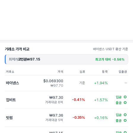
거래소 가격 비교
바이낸스 USDT 환산 기준
최저가
코인원
₩97.15
최고가 대비 -0.56%
거래소
가격
김프
등락
입출금
$0.069300
바이낸스
+1.94%
기준
─
₩97.70
O
₩97.30
입금
업비트
-0.41%
+1.57%
거래대금 8억
O
출금
O
₩97.36
입금
빗썸
-0.35%
+0.16%
거래대금 5억
O
출금
O
입금