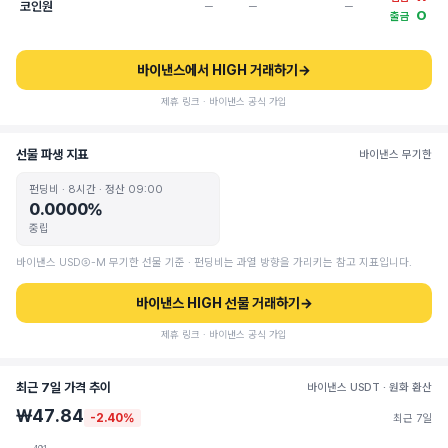
코인원
─
─
─
O
출금
바이낸스에서 HIGH 거래하기
→
제휴 링크 · 바이낸스 공식 가입
선물 파생 지표
바이낸스 무기한
펀딩비 · 8시간 · 정산 09:00
0.0000%
중립
바이낸스 USDⓈ-M 무기한 선물 기준 · 펀딩비는 과열 방향을 가리키는 참고 지표입니다.
바이낸스 HIGH 선물 거래하기
→
제휴 링크 · 바이낸스 공식 가입
최근 7일 가격 추이
바이낸스 USDT · 원화 환산
₩47.84
-2.40%
최근 7일