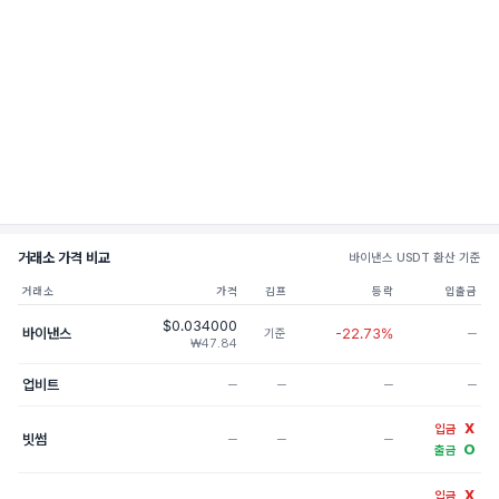
거래소 가격 비교
바이낸스 USDT 환산 기준
거래소
가격
김프
등락
입출금
$0.034000
바이낸스
-22.73%
기준
─
₩47.84
업비트
─
─
─
─
X
입금
빗썸
─
─
─
O
출금
X
입금