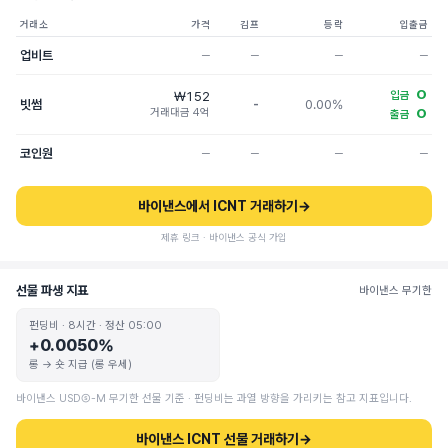
거래소
가격
김프
등락
입출금
업비트
─
─
─
─
O
₩152
입금
빗썸
-
0.00%
거래대금 4억
O
출금
코인원
─
─
─
─
바이낸스에서 ICNT 거래하기
→
제휴 링크 · 바이낸스 공식 가입
선물 파생 지표
바이낸스 무기한
펀딩비 · 8시간 · 정산 05:00
+0.0050%
롱 → 숏 지급 (롱 우세)
바이낸스 USDⓈ-M 무기한 선물 기준 · 펀딩비는 과열 방향을 가리키는 참고 지표입니다.
바이낸스 ICNT 선물 거래하기
→