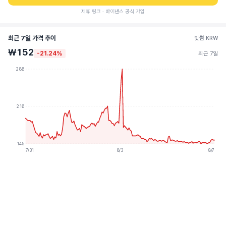
제휴 링크 · 바이낸스 공식 가입
최근 7일 가격 추이
빗썸 KRW
₩152
-21.24%
최근 7일
286
216
145
7/31
8/3
8/7