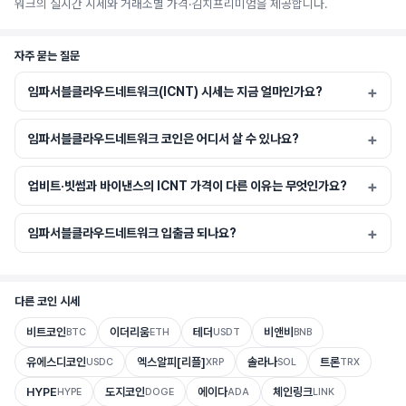
워크의 실시간 시세와 거래소별 가격·김치프리미엄을 제공합니다.
자주 묻는 질문
임파서블클라우드네트워크(ICNT) 시세는 지금 얼마인가요?
임파서블클라우드네트워크 코인은 어디서 살 수 있나요?
업비트·빗썸과 바이낸스의 ICNT 가격이 다른 이유는 무엇인가요?
임파서블클라우드네트워크 입출금 되나요?
다른 코인 시세
비트코인
이더리움
테더
비앤비
BTC
ETH
USDT
BNB
유에스디코인
엑스알피[리플]
솔라나
트론
USDC
XRP
SOL
TRX
HYPE
도지코인
에이다
체인링크
HYPE
DOGE
ADA
LINK