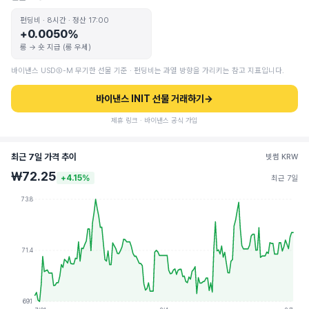
펀딩비 · 8시간 · 정산 17:00
+0.0050%
롱 → 숏 지급 (롱 우세)
바이낸스 USDⓈ-M 무기한 선물 기준 · 펀딩비는 과열 방향을 가리키는 참고 지표입니다.
바이낸스 INIT 선물 거래하기
→
제휴 링크 · 바이낸스 공식 가입
최근 7일 가격 추이
빗썸 KRW
₩72.25
+4.15%
최근 7일
73.8
71.4
69.1