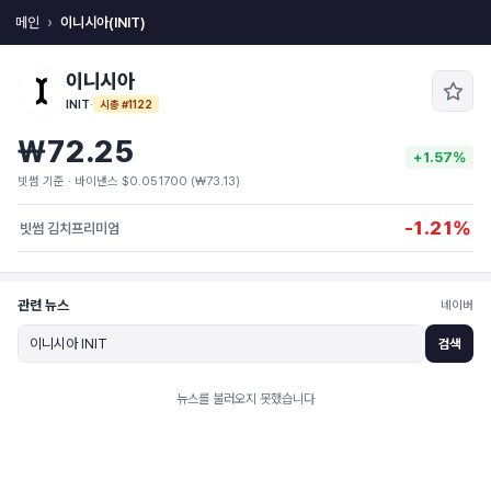
메인
이니시아(INIT)
이니시아
INIT
·
시총 #1122
₩72.25
+1.57%
빗썸 기준 · 바이낸스 $0.051700 (₩73.13)
-1.21%
빗썸 김치프리미엄
관련 뉴스
네이버
검색
뉴스를 불러오지 못했습니다