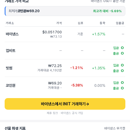
거래소 가격 비교
바이낸스 USDT 환산 기준
최저가
코인원
₩69.20
최고가 대비 -5.69%
거래소
가격
김프
등락
입출금
$0.051700
바이낸스
+1.57%
기준
─
₩73.13
O
입금
업비트
─
─
─
O
출금
O
₩72.25
입금
빗썸
-1.21%
+1.35%
거래대금 4,192만
O
출금
O
₩69.20
입금
코인원
-5.38%
0.00%
거래대금 -
O
출금
바이낸스에서 INIT 거래하기
→
제휴 링크 · 바이낸스 공식 가입
선물 파생 지표
바이낸스 무기한