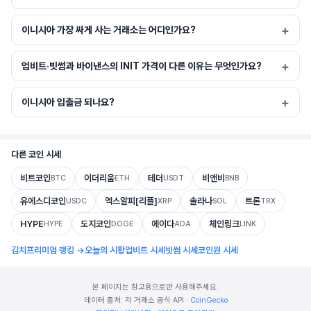
이니시아 가장 싸게 사는 거래소는 어디인가요?
업비트·빗썸과 바이낸스의 INIT 가격이 다른 이유는 무엇인가요?
이니시아 입출금 되나요?
다른 코인 시세
비트코인
이더리움
테더
비앤비
BTC
ETH
USDT
BNB
유에스디코인
엑스알피[리플]
솔라나
트론
USDC
XRP
SOL
TRX
HYPE
도지코인
에이다
체인링크
HYPE
DOGE
ADA
LINK
김치프리미엄 랭킹 →
오늘의 시황
업비트 시세
빗썸 시세
코인원 시세
본 페이지는 참고용으로만 사용해주세요.
데이터 출처: 각 거래소 공식 API ·
CoinGecko