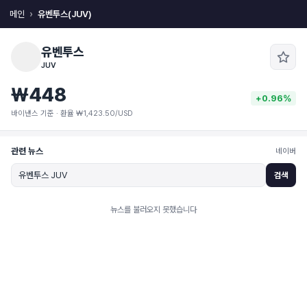
메인
유벤투스(JUV)
유벤투스
JUV
₩448
+0.96%
바이낸스 기준 · 환율 ₩1,423.50/USD
관련 뉴스
네이버
검색
뉴스를 불러오지 못했습니다