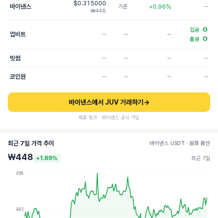
$0.315000
바이낸스
+0.96%
기준
─
₩448
O
입금
업비트
─
─
─
O
출금
빗썸
─
─
─
─
코인원
─
─
─
─
바이낸스에서 JUV 거래하기
→
제휴 링크 · 바이낸스 공식 가입
최근 7일 가격 추이
바이낸스 USDT · 원화 환산
₩448
+1.69%
최근 7일
458
443