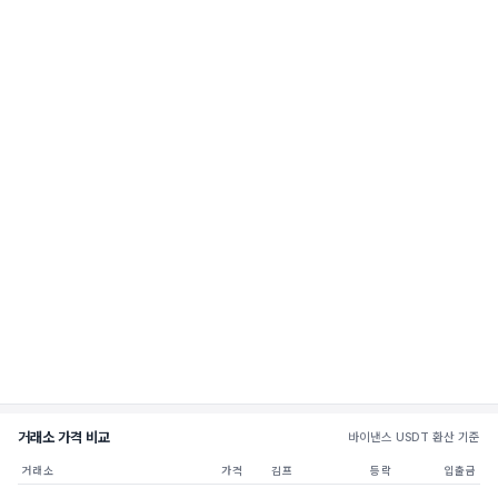
거래소 가격 비교
바이낸스 USDT 환산 기준
거래소
가격
김프
등락
입출금