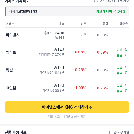
거래소 가격 비교
바이낸스 USDT 환산 기준
최저가
코인원
₩143
최고가 대비 -1.04%
거래소
가격
김프
등락
입출금
$0.102400
바이낸스
0.00%
기준
─
₩144
O
₩143
입금
업비트
-0.96%
-0.69%
거래대금 7,270만
O
출금
O
₩144
입금
빗썸
-0.26%
0.00%
거래대금 1,972만
O
출금
O
₩143
입금
코인원
-1.03%
-0.76%
거래대금 222만
O
출금
바이낸스에서 KNC 거래하기
→
제휴 링크 · 바이낸스 공식 가입
선물 파생 지표
바이낸스 무기한