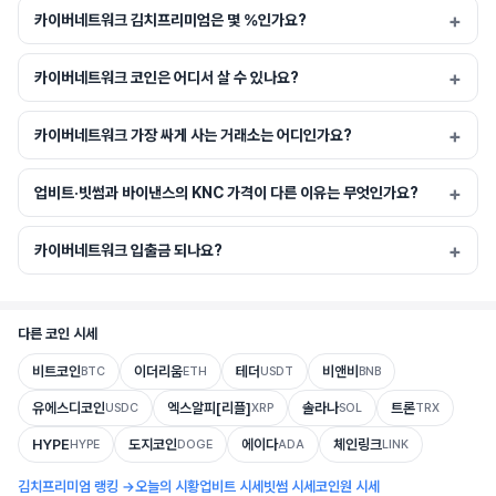
카이버네트워크 김치프리미엄은 몇 %인가요?
카이버는 개발자들이 다양한 요구에 맞는 유동성에 대한 걱정 없이 제품과 서비스를 
구축할 수 있도록 함으로써 탈중앙화 금융(DeFi) 산업의 유동성 문제를 해결하고자 
합니다.
카이버네트워크 코인은 어디서 살 수 있나요?
카이버네트워크 가장 싸게 사는 거래소는 어디인가요?
카이버 네트워크 크리스탈(KNC) 토큰은 카이버 생태계의 다양한 이해관계자를 연결
업비트·빗썸과 바이낸스의 KNC 가격이 다른 이유는 무엇인가요?
하는 "접착제" 역할을 하는 유틸리티 토큰입니다. KNC 보유자는 카이버DAO에 토큰
을 스테이킹하여 플랫폼을 거버넌스하고 중요한 제안에 투표할 수 있으며, 거래 수수
료에서 발생하는 이더리움(ETH)으로 스테이킹 보상을 얻을 수 있습니다.
카이버네트워크 입출금 되나요?
다른 코인 시세
카이버 네트워크의 독특한 점은 무엇인가요?
비트코인
이더리움
테더
비앤비
BTC
ETH
USDT
BNB
카이버 네트워크는 중앙화된 거래소와 같은 제3자 없이 누구나 즉시 토큰을 교환할 수 
유에스디코인
엑스알피[리플]
솔라나
트론
USDC
XRP
SOL
TRX
있도록 하는 최초의 도구입니다. 카이버의 독특한 아키텍처는 개발자 친화적으로 설계
되어 프로토콜이 앱 및 기타 블록체인 기반 프로토콜과 쉽게 통합될 수 있도록 합니다.
HYPE
도지코인
에이다
체인링크
HYPE
DOGE
ADA
LINK
김치프리미엄 랭킹 →
오늘의 시황
업비트 시세
빗썸 시세
코인원 시세