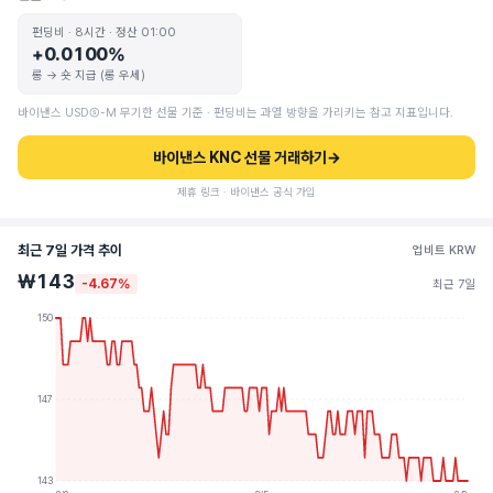
펀딩비 · 8시간 · 정산 01:00
+0.0100%
롱 → 숏 지급 (롱 우세)
바이낸스 USDⓈ-M 무기한 선물 기준 · 펀딩비는 과열 방향을 가리키는 참고 지표입니다.
바이낸스 KNC 선물 거래하기
→
제휴 링크 · 바이낸스 공식 가입
최근 7일 가격 추이
업비트 KRW
₩143
-4.67%
최근 7일
150
147
143