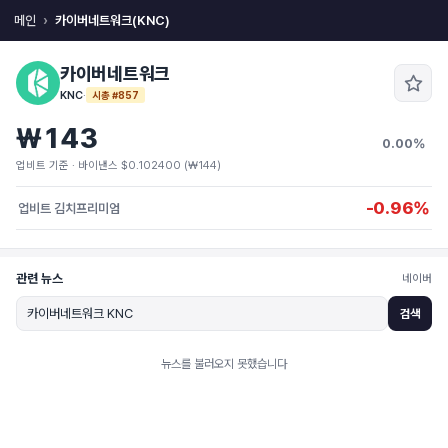
메인
카이버네트워크(KNC)
카이버네트워크
KNC
·
시총 #857
₩143
0.00%
업비트 기준 · 바이낸스 $0.102400 (₩144)
-0.96%
업비트 김치프리미엄
관련 뉴스
네이버
검색
뉴스를 불러오지 못했습니다