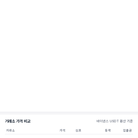
거래소 가격 비교
바이낸스 USDT 환산 기준
거래소
가격
김프
등락
입출금