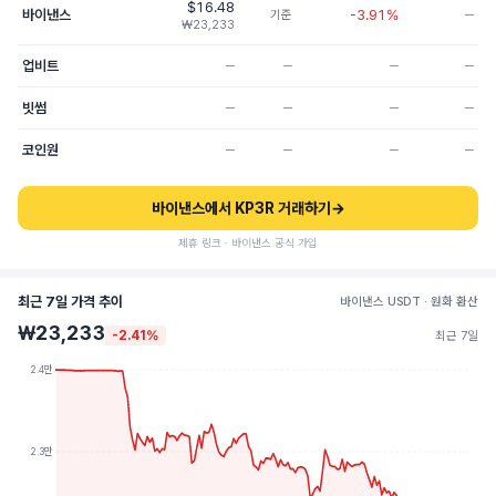
$16.48
바이낸스
-3.91%
기준
─
₩23,233
업비트
─
─
─
─
빗썸
─
─
─
─
코인원
─
─
─
─
바이낸스에서 KP3R 거래하기
→
제휴 링크 · 바이낸스 공식 가입
최근 7일 가격 추이
바이낸스 USDT · 원화 환산
₩23,233
-2.41%
최근 7일
2.4만
2.3만