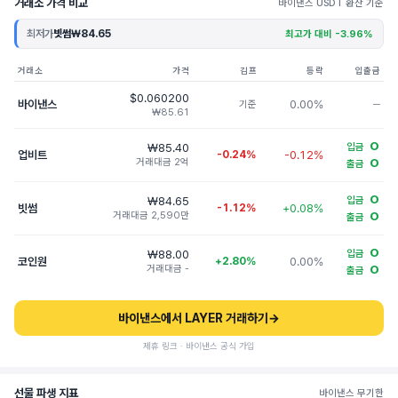
거래소 가격 비교
바이낸스 USDT 환산 기준
최저가
빗썸
₩84.65
최고가 대비 -3.96%
거래소
가격
김프
등락
입출금
$0.060200
바이낸스
0.00%
기준
─
₩85.61
O
₩85.40
입금
업비트
-0.24%
-0.12%
거래대금 2억
O
출금
O
₩84.65
입금
빗썸
-1.12%
+0.08%
거래대금 2,590만
O
출금
O
₩88.00
입금
코인원
+2.80%
0.00%
거래대금 -
O
출금
바이낸스에서 LAYER 거래하기
→
제휴 링크 · 바이낸스 공식 가입
선물 파생 지표
바이낸스 무기한