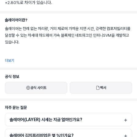
+2.80%로 차이가 있습니다.
솔레이어이란?
솔레이어는 전례 없는 처리량, 거의 제로에 가까운 지연 시간, 강력한 컴포저빌리티를 
달성할 수 있는 차세대 하드웨어 가속 블록체인 네트워크인 인피니SVM을 개발하고 
있습니다.
더보기
인피니SVM 아키텍처는 마이크로초 수준의 노드 간 통신과 고급 동시성 제어 전략을 
위해 인피니밴드 RDMA를 활용합니다. 이는 블록체인 성능을 하드웨어 한계까지 끌
공식 정보
어올려 100만 TPS 이상 및 100Gbps 이상의 네트워크 대역폭을 목표로 합니다. 이
공식 사이트
백서
러한 설계는 높은 처리량, 낮은 수수료, 그리고 끊김 없는 컴포저블 환경을 요구하는 차
세대 애플리케이션을 위한 길을 제공합니다.
자주 묻는 질문
솔레이어(LAYER) 시세는 지금 얼마인가요?
솔레이어 김치프리미엄은 몇 %인가요?