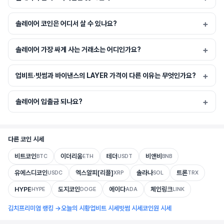
솔레이어 코인은 어디서 살 수 있나요?
솔레이어 가장 싸게 사는 거래소는 어디인가요?
업비트·빗썸과 바이낸스의 LAYER 가격이 다른 이유는 무엇인가요?
솔레이어 입출금 되나요?
다른 코인 시세
비트코인
이더리움
테더
비앤비
BTC
ETH
USDT
BNB
유에스디코인
엑스알피[리플]
솔라나
트론
USDC
XRP
SOL
TRX
HYPE
도지코인
에이다
체인링크
HYPE
DOGE
ADA
LINK
김치프리미엄 랭킹 →
오늘의 시황
업비트 시세
빗썸 시세
코인원 시세