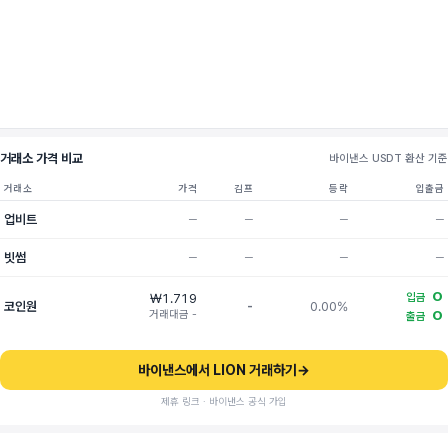
거래소 가격 비교
바이낸스 USDT 환산 기준
거래소
가격
김프
등락
입출금
업비트
─
─
─
─
빗썸
─
─
─
─
O
₩1.719
입금
코인원
-
0.00%
거래대금 -
O
출금
바이낸스에서 LION 거래하기
→
제휴 링크 · 바이낸스 공식 가입