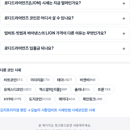
로디드라이언즈(LION) 시세는 지금 얼마인가요?
로디드라이언즈 코인은 어디서 살 수 있나요?
업비트·빗썸과 바이낸스의 LION 가격이 다른 이유는 무엇인가요?
로디드라이언즈 입출금 되나요?
다른 코인 시세
비트코인
이더리움
테더
비앤비
BTC
ETH
USDT
BNB
유에스디코인
엑스알피[리플]
솔라나
트론
USDC
XRP
SOL
TRX
HYPE
도지코인
에이다
체인링크
HYPE
DOGE
ADA
LINK
김치프리미엄 랭킹 →
오늘의 시황
업비트 시세
빗썸 시세
코인원 시세
본 페이지는 참고용으로만 사용해주세요.