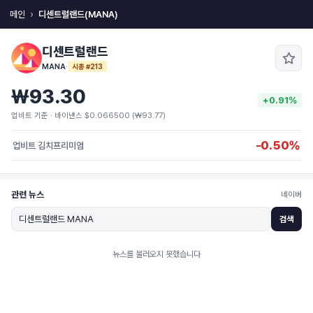
메인
디센트럴랜드(MANA)
디센트럴랜드
MANA
·
시총 #213
₩93.30
+0.91%
업비트 기준 · 바이낸스 $0.066500 (₩93.77)
-0.50%
업비트 김치프리미엄
관련 뉴스
네이버
검색
뉴스를 불러오지 못했습니다