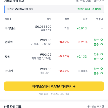
거래소 가격 비교
바이낸스 USDT 환산 기준
최저가
코인원
₩93.00
최고가 대비 -0.83%
거래소
가격
김프
등락
입출금
$0.066500
바이낸스
+0.91%
기준
─
₩93.77
O
₩93.30
입금
업비트
-0.50%
-0.21%
거래대금 6,911만
O
출금
O
₩93.02
입금
빗썸
-0.80%
+0.13%
거래대금 1,214만
O
출금
O
₩93.00
입금
코인원
-0.82%
0.00%
거래대금 -
O
출금
바이낸스에서 MANA 거래하기
→
제휴 링크 · 바이낸스 공식 가입
선물 파생 지표
바이낸스 무기한