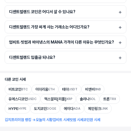
디센트럴랜드 코인은 어디서 살 수 있나요?
디센트럴랜드 가장 싸게 사는 거래소는 어디인가요?
업비트·빗썸과 바이낸스의 MANA 가격이 다른 이유는 무엇인가요?
디센트럴랜드 입출금 되나요?
다른 코인 시세
비트코인
이더리움
테더
비앤비
BTC
ETH
USDT
BNB
유에스디코인
엑스알피[리플]
솔라나
트론
USDC
XRP
SOL
TRX
HYPE
도지코인
에이다
체인링크
HYPE
DOGE
ADA
LINK
김치프리미엄 랭킹 →
오늘의 시황
업비트 시세
빗썸 시세
코인원 시세