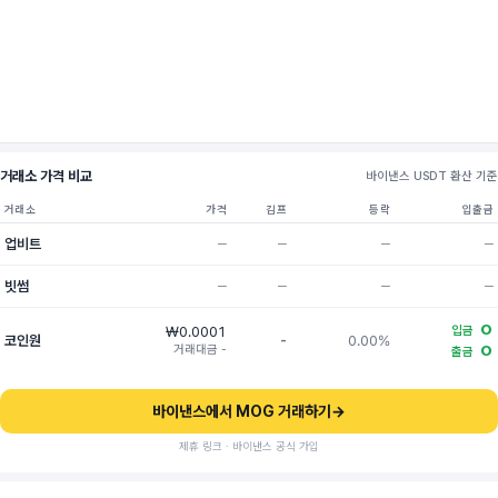
거래소 가격 비교
바이낸스 USDT 환산 기준
거래소
가격
김프
등락
입출금
업비트
─
─
─
─
빗썸
─
─
─
─
O
₩0.0001
입금
코인원
-
0.00%
거래대금 -
O
출금
바이낸스에서 MOG 거래하기
→
제휴 링크 · 바이낸스 공식 가입