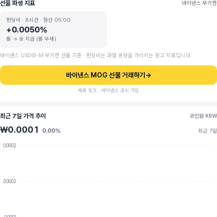
선물 파생 지표
바이낸스 무기한
펀딩비 · 8시간 · 정산 05:00
+0.0050%
롱 → 숏 지급 (롱 우세)
바이낸스 USDⓈ-M 무기한 선물 기준 · 펀딩비는 과열 방향을 가리키는 참고 지표입니다.
바이낸스 MOG 선물 거래하기
→
제휴 링크 · 바이낸스 공식 가입
최근 7일 가격 추이
코인원 KRW
₩0.0001
0.00%
최근 7일
0.0002
0.0002