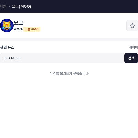
메인
모그(MOG)
모그
MOG
·
시총 #510
관련 뉴스
네이버
검색
뉴스를 불러오지 못했습니다