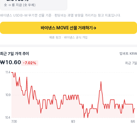
숏 → 롱 지급 (숏 우세)
바이낸스 USDⓈ-M 무기한 선물 기준 · 펀딩비는 과열 방향을 가리키는 참고 지표입니다.
바이낸스 MOVE 선물 거래하기
→
제휴 링크 · 바이낸스 공식 가입
최근 7일 가격 추이
업비트 KRW
₩10.60
-7.02%
최근 7일
11.4
10.9
10.4
7/30
8/3
8/6