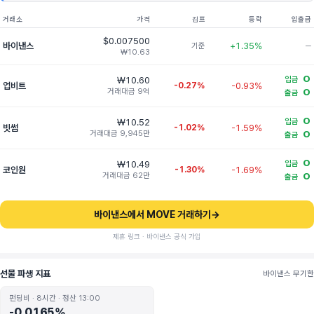
거래소
가격
김프
등락
입출금
$0.007500
바이낸스
+1.35%
기준
─
₩10.63
O
₩10.60
입금
업비트
-0.27%
-0.93%
거래대금 9억
O
출금
O
₩10.52
입금
빗썸
-1.02%
-1.59%
거래대금 9,945만
O
출금
O
₩10.49
입금
코인원
-1.30%
-1.69%
거래대금 62만
O
출금
바이낸스에서 MOVE 거래하기
→
제휴 링크 · 바이낸스 공식 가입
선물 파생 지표
바이낸스 무기한
펀딩비 · 8시간 · 정산 13:00
-0.0165%