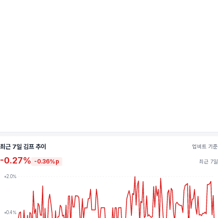
최근 7일 김프 추이
업비트 기준
-0.27%
-0.36%p
최근 7일
+2.0%
+0.4%