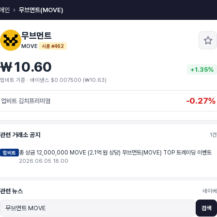
메인
무브먼트(MOVE)
무브먼트
MOVE
·
시총 #462
₩10.60
+1.35%
업비트 기준 · 바이낸스 $0.007500 (₩10.63)
-0.27%
업비트 김치프리미엄
관련 거래소 공지
1건
총 상금 12,000,000 MOVE (2.1억 원 상당) 무브먼트(MOVE) TOP 트레이딩 이벤트
업비트
2026.06.05 18:00
관련 뉴스
네이버
검색