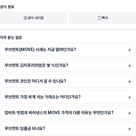
$MOVE는 무브먼트 네트워크의 네이티브 토큰으로, 거래 수수료와 네트워크 보안을 위한 
공식 정보
스테이킹에 사용됩니다. 무브먼트 M1(레이어 1) 네트워크는 무브 프로그래밍 언어로 구동되
공식 사이트
백서
며, 누구에게나 어디서든 기회, 접근성, 금융적 권한 부여를 실현합니다.
자주 묻는 질문
무브먼트(MOVE) 시세는 지금 얼마인가요?
무브먼트 김치프리미엄은 몇 %인가요?
무브먼트 코인은 어디서 살 수 있나요?
무브먼트 가장 싸게 사는 거래소는 어디인가요?
업비트·빗썸과 바이낸스의 MOVE 가격이 다른 이유는 무엇인가요?
무브먼트 입출금 되나요?