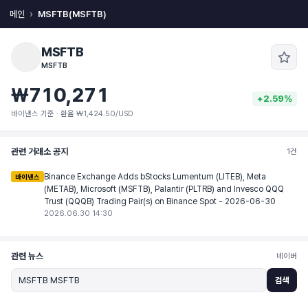
메인
MSFTB(MSFTB)
MSFTB
MSFTB
₩710,271
+2.59%
바이낸스 기준 · 환율 ₩1,424.50/USD
관련 거래소 공지
1건
Binance Exchange Adds bStocks Lumentum (LITEB), Meta
바이낸스
(METAB), Microsoft (MSFTB), Palantir (PLTRB) and Invesco QQQ
Trust (QQQB) Trading Pair(s) on Binance Spot - 2026-06-30
2026.06.30 14:30
관련 뉴스
네이버
검색