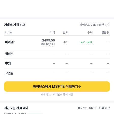
거래소 가격 비교
바이낸스 USDT 환산 기준
거래소
가격
김프
등락
입출금
$499.06
바이낸스
+2.59%
기준
─
₩710,271
업비트
─
─
─
─
빗썸
─
─
─
─
코인원
─
─
─
─
바이낸스에서 MSFTB 거래하기
→
제휴 링크 · 바이낸스 공식 가입
최근 7일 가격 추이
바이낸스 USDT · 원화 환산