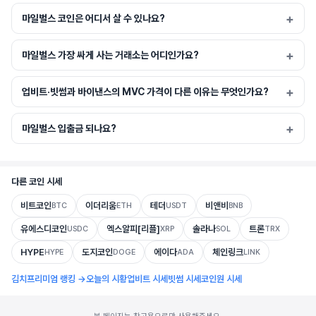
마일벌스 코인은 어디서 살 수 있나요?
마일벌스 가장 싸게 사는 거래소는 어디인가요?
업비트·빗썸과 바이낸스의 MVC 가격이 다른 이유는 무엇인가요?
마일벌스 입출금 되나요?
다른 코인 시세
비트코인
이더리움
테더
비앤비
BTC
ETH
USDT
BNB
유에스디코인
엑스알피[리플]
솔라나
트론
USDC
XRP
SOL
TRX
HYPE
도지코인
에이다
체인링크
HYPE
DOGE
ADA
LINK
김치프리미엄 랭킹 →
오늘의 시황
업비트 시세
빗썸 시세
코인원 시세