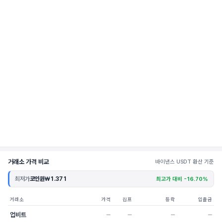
거래소 가격 비교
바이낸스 USDT 환산 기준
최저가
코인원
₩1.371
최고가 대비 -16.70%
거래소
가격
김프
등락
입출금
업비트
─
─
─
─