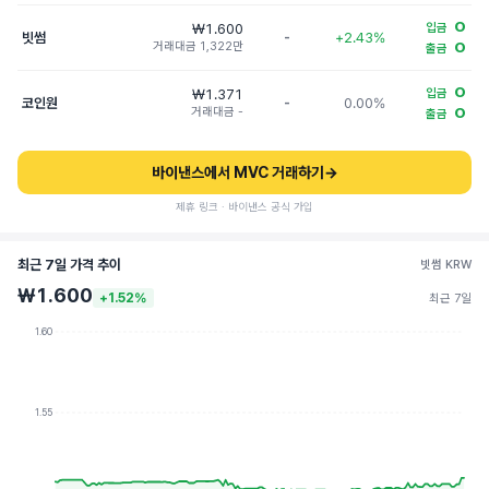
O
₩1.600
입금
빗썸
-
+2.43%
거래대금 1,322만
O
출금
O
₩1.371
입금
코인원
-
0.00%
거래대금 -
O
출금
바이낸스에서 MVC 거래하기
→
제휴 링크 · 바이낸스 공식 가입
최근 7일 가격 추이
빗썸 KRW
₩1.600
+1.52%
최근 7일
1.60
1.55