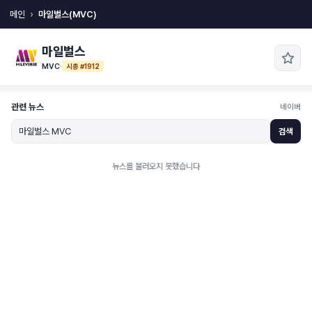
메인
마일벌스(MVC)
마일벌스
MVC
·
시총 #1912
관련 뉴스
네이버
검색
뉴스를 불러오지 못했습니다