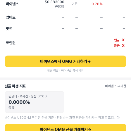
$0.383000
바이낸스
-0.78%
기준
─
₩539
업비트
─
─
─
─
빗썸
─
─
─
─
X
입금
코인원
─
─
─
X
출금
바이낸스에서 OMG 거래하기
→
제휴 링크 · 바이낸스 공식 가입
선물 파생 지표
바이낸스 무기한
펀딩비 · 8시간 · 정산 01:00
0.0000%
중립
바이낸스 USDⓈ-M 무기한 선물 기준 · 펀딩비는 과열 방향을 가리키는 참고 지표입니다.
바이낸스 OMG 선물 거래하기
→