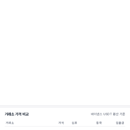
거래소 가격 비교
바이낸스 USDT 환산 기준
거래소
가격
김프
등락
입출금