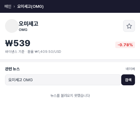
메인
오미세고(OMG)
오미세고
OMG
₩539
-0.78%
바이낸스 기준 · 환율 ₩1,409.50/USD
관련 뉴스
네이버
검색
뉴스를 불러오지 못했습니다