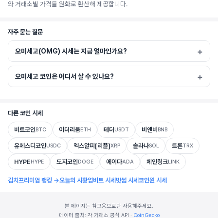
와 거래소별 가격를 원화로 환산해 제공합니다.
자주 묻는 질문
오미세고(OMG) 시세는 지금 얼마인가요?
오미세고 코인은 어디서 살 수 있나요?
다른 코인 시세
비트코인
이더리움
테더
비앤비
BTC
ETH
USDT
BNB
유에스디코인
엑스알피[리플]
솔라나
트론
USDC
XRP
SOL
TRX
HYPE
도지코인
에이다
체인링크
HYPE
DOGE
ADA
LINK
김치프리미엄 랭킹 →
오늘의 시황
업비트 시세
빗썸 시세
코인원 시세
본 페이지는 참고용으로만 사용해주세요.
데이터 출처: 각 거래소 공식 API ·
CoinGecko