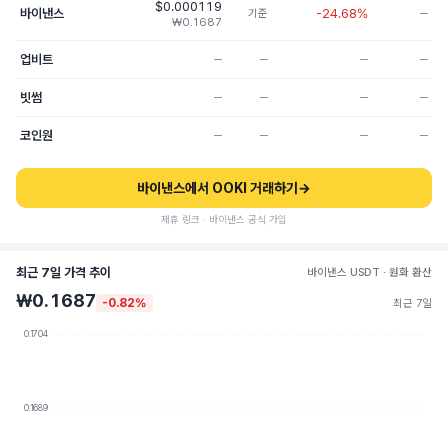
$0.000119
바이낸스
-24.68%
기준
─
₩0.1687
업비트
─
─
─
─
빗썸
─
─
─
─
코인원
─
─
─
─
바이낸스에서 OOKI 거래하기
→
제휴 링크 · 바이낸스 공식 가입
최근 7일 가격 추이
바이낸스 USDT · 원화 환산
₩0.1687
-0.82%
최근 7일
0.1704
0.1689