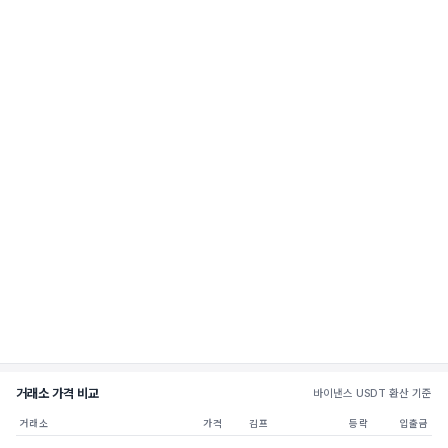
거래소 가격 비교
바이낸스 USDT 환산 기준
거래소
가격
김프
등락
입출금