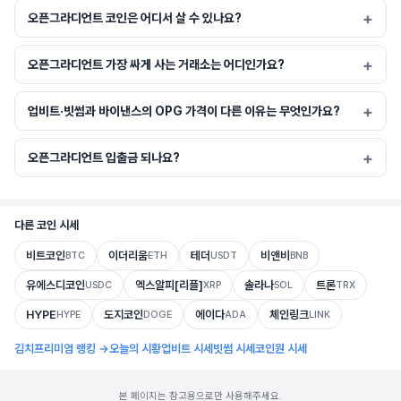
오픈그라디언트 코인은 어디서 살 수 있나요?
오픈그라디언트 가장 싸게 사는 거래소는 어디인가요?
업비트·빗썸과 바이낸스의 OPG 가격이 다른 이유는 무엇인가요?
오픈그라디언트 입출금 되나요?
다른 코인 시세
비트코인
이더리움
테더
비앤비
BTC
ETH
USDT
BNB
유에스디코인
엑스알피[리플]
솔라나
트론
USDC
XRP
SOL
TRX
HYPE
도지코인
에이다
체인링크
HYPE
DOGE
ADA
LINK
김치프리미엄 랭킹 →
오늘의 시황
업비트 시세
빗썸 시세
코인원 시세
본 페이지는 참고용으로만 사용해주세요.