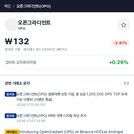
메인
오픈그라디언트(OPG)
오픈그라디언트
OPG
₩132
-2.81%
업비트 기준 · 바이낸스 $0.093400 (₩132)
+0.26%
업비트 김치프리미엄
관련 거래소 공지
8건
오픈그라디언트(OPG) 원화마켓 상장 기념, 총 상금 1,200,000 OPG TOP 트레
업비트
이딩 이벤트! (이벤트 종료)
2026.07.11 00:00
오픈그라디언트(OPG) KRW 마켓 디지털 자산 추가
업비트
2026.07.07 13:39
Introducing OpenGradient (OPG) on Binance HODLer Airdrops!
바이낸스