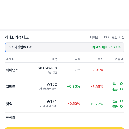
거래소 가격 비교
바이낸스 USDT 환산 기준
최저가
빗썸
₩131
최고가 대비 -0.76%
거래소
가격
김프
등락
입출금
$0.093400
바이낸스
-2.81%
기준
─
₩132
O
₩132
입금
업비트
+0.26%
-3.65%
거래대금 6억
O
출금
O
₩131
입금
빗썸
-0.50%
+0.77%
거래대금 2억
O
출금
코인원
─
─
─
─