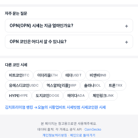
자주 묻는 질문
OPN(OPN) 시세는 지금 얼마인가요?
OPN 코인은 어디서 살 수 있나요?
다른 코인 시세
비트코인
이더리움
테더
비앤비
BTC
ETH
USDT
BNB
유에스디코인
엑스알피[리플]
솔라나
트론
USDC
XRP
SOL
TRX
HYPE
도지코인
에이다
체인링크
HYPE
DOGE
ADA
LINK
김치프리미엄 랭킹 →
오늘의 시황
업비트 시세
빗썸 시세
코인원 시세
본 페이지는 참고용으로만 사용해주세요.
데이터 출처: 각 거래소 공식 API ·
CoinGecko
개인정보처리방침
·
메인으로 돌아가기