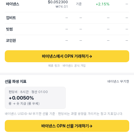
$0.052300
바이낸스
+2.15%
기준
─
₩74.01
업비트
─
─
─
─
빗썸
─
─
─
─
코인원
─
─
─
─
바이낸스에서 OPN 거래하기
→
제휴 링크 · 바이낸스 공식 가입
선물 파생 지표
바이낸스 무기한
펀딩비 · 8시간 · 정산 01:00
+0.0050%
롱 → 숏 지급 (롱 우세)
바이낸스 USDⓈ-M 무기한 선물 기준 · 펀딩비는 과열 방향을 가리키는 참고 지표입니다.
바이낸스 OPN 선물 거래하기
→