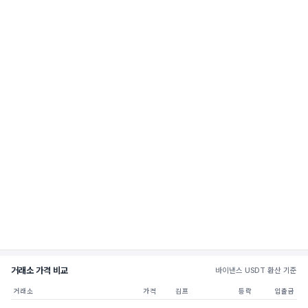
거래소 가격 비교
바이낸스 USDT 환산 기준
거래소
가격
김프
등락
입출금