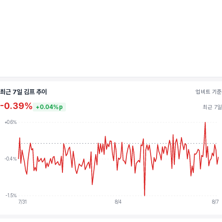
최근 7일 김프 추이
업비트 기준
-0.39%
+0.04%p
최근 7일
+0.6%
-0.4%
-1.5%
7/31
8/4
8/7