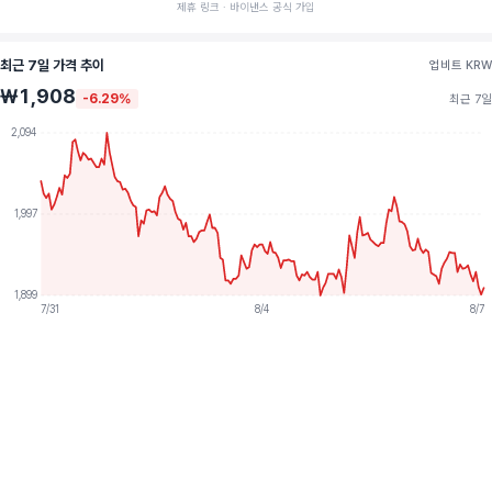
제휴 링크 · 바이낸스 공식 가입
최근 7일 가격 추이
업비트 KRW
₩1,908
-6.29%
최근 7일
2,094
1,997
1,899
7/31
8/4
8/7