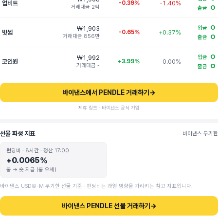
업비트
-0.39%
-1.40%
거래대금 2억
O
출금
O
₩1,903
입금
빗썸
-0.65%
+0.37%
거래대금 856만
O
출금
O
₩1,992
입금
코인원
+3.99%
0.00%
거래대금 -
O
출금
바이낸스에서 PENDLE 거래하기
→
제휴 링크 · 바이낸스 공식 가입
선물 파생 지표
바이낸스 무기한
펀딩비 · 8시간 · 정산 17:00
+0.0065%
롱 → 숏 지급 (롱 우세)
바이낸스 USDⓈ-M 무기한 선물 기준 · 펀딩비는 과열 방향을 가리키는 참고 지표입니다.
바이낸스 PENDLE 선물 거래하기
→