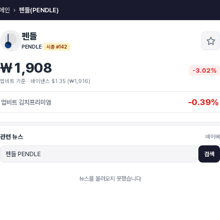
메인
펜들(PENDLE)
펜들
PENDLE
·
시총 #142
₩1,908
-3.02%
업비트 기준 · 바이낸스 $1.35 (₩1,916)
-0.39%
업비트 김치프리미엄
관련 뉴스
네이버
검색
뉴스를 불러오지 못했습니다