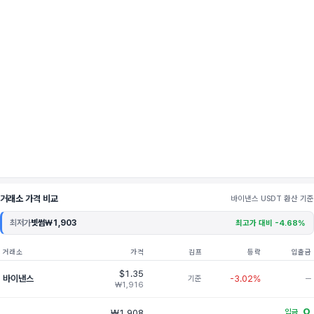
거래소 가격 비교
바이낸스 USDT 환산 기준
최저가
빗썸
₩1,903
최고가 대비 -4.68%
거래소
가격
김프
등락
입출금
$1.35
바이낸스
-3.02%
기준
─
₩1,916
O
₩1,908
입금