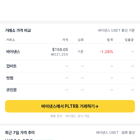
거래소 가격 비교
바이낸스 USDT 환산 기준
거래소
가격
김프
등락
입출금
$156.05
바이낸스
-1.28%
기준
─
₩221,256
업비트
─
─
─
─
빗썸
─
─
─
─
코인원
─
─
─
─
바이낸스에서 PLTRB 거래하기
→
제휴 링크 · 바이낸스 공식 가입
최근 7일 가격 추이
바이낸스 USDT · 원화 환산