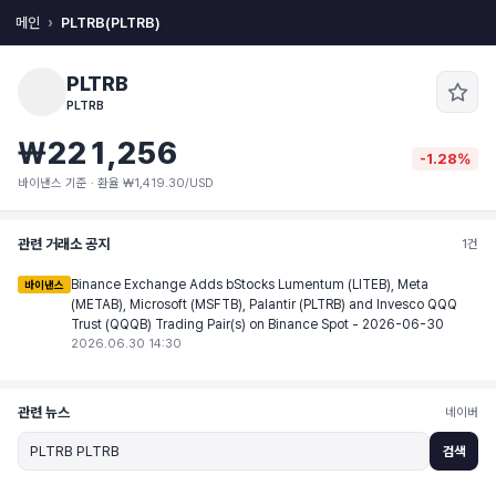
메인
PLTRB(PLTRB)
PLTRB
PLTRB
₩221,256
-1.28%
바이낸스 기준 · 환율 ₩1,419.30/USD
관련 거래소 공지
1건
Binance Exchange Adds bStocks Lumentum (LITEB), Meta
바이낸스
(METAB), Microsoft (MSFTB), Palantir (PLTRB) and Invesco QQQ
Trust (QQQB) Trading Pair(s) on Binance Spot - 2026-06-30
2026.06.30 14:30
관련 뉴스
네이버
검색