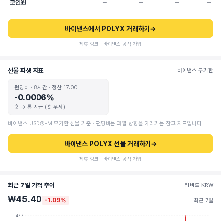
코인원
─
─
─
─
바이낸스에서 POLYX 거래하기
→
제휴 링크 · 바이낸스 공식 가입
선물 파생 지표
바이낸스 무기한
펀딩비 · 8시간 · 정산 17:00
-0.0006%
숏 → 롱 지급 (숏 우세)
바이낸스 USDⓈ-M 무기한 선물 기준 · 펀딩비는 과열 방향을 가리키는 참고 지표입니다.
바이낸스 POLYX 선물 거래하기
→
제휴 링크 · 바이낸스 공식 가입
최근 7일 가격 추이
업비트 KRW
₩45.40
-1.09%
최근 7일
47.7