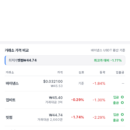
거래소 가격 비교
바이낸스 USDT 환산 기준
최저가
빗썸
₩44.74
최고가 대비 -1.77%
거래소
가격
김프
등락
입출금
$0.032100
바이낸스
-1.84%
기준
─
₩45.53
O
₩45.40
입금
업비트
-0.29%
-1.30%
거래대금 3억
O
출금
O
₩44.74
입금
빗썸
-1.74%
-2.29%
거래대금 2,660만
O
출금