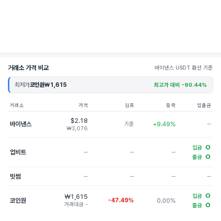
거래소 가격 비교
바이낸스 USDT 환산 기준
최저가
코인원
₩1,615
최고가 대비 -90.44%
거래소
가격
김프
등락
입출금
$2.18
바이낸스
+9.49%
기준
─
₩3,076
O
입금
업비트
─
─
─
O
출금
빗썸
─
─
─
─
O
₩1,615
입금
코인원
-47.49%
0.00%
거래대금 -
O
출금