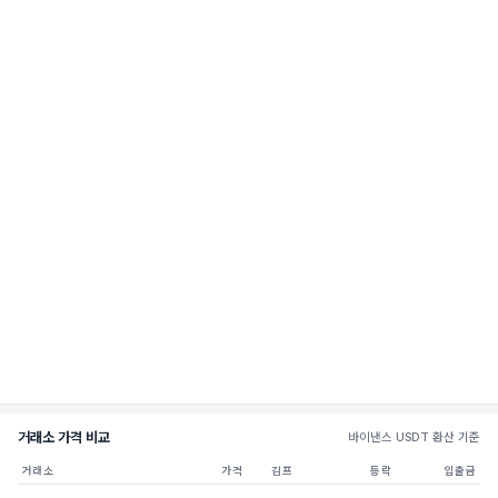
거래소 가격 비교
바이낸스 USDT 환산 기준
거래소
가격
김프
등락
입출금