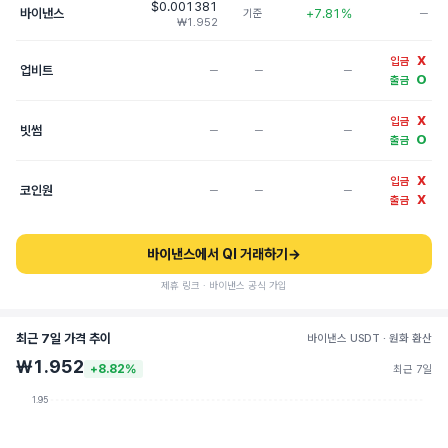
$0.001381
바이낸스
+7.81%
기준
─
₩1.952
X
입금
업비트
─
─
─
O
출금
X
입금
빗썸
─
─
─
O
출금
X
입금
코인원
─
─
─
X
출금
바이낸스에서 QI 거래하기
→
제휴 링크 · 바이낸스 공식 가입
최근 7일 가격 추이
바이낸스 USDT · 원화 환산
₩1.952
+8.82%
최근 7일
1.95