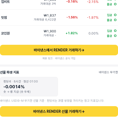
업비트
-0.16%
-2.15%
거래대금 3억
O
출금
O
₩1,837
입금
빗썸
-1.56%
-1.97%
거래대금 6,422만
O
출금
O
₩1,900
입금
코인원
+1.82%
0.00%
거래대금 -
O
출금
바이낸스에서 RENDER 거래하기
→
제휴 링크 · 바이낸스 공식 가입
선물 파생 지표
바이낸스 무기한
펀딩비 · 8시간 · 정산 01:00
-0.0014%
숏 → 롱 지급 (숏 우세)
바이낸스 USDⓈ-M 무기한 선물 기준 · 펀딩비는 과열 방향을 가리키는 참고 지표입니다.
바이낸스 RENDER 선물 거래하기
→