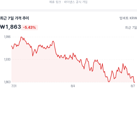
제휴 링크 · 바이낸스 공식 가입
최근 7일 가격 추이
업비트 KRW
₩1,863
-5.43%
최근 7일
1,996
1,930
1,863
7/31
8/4
8/7