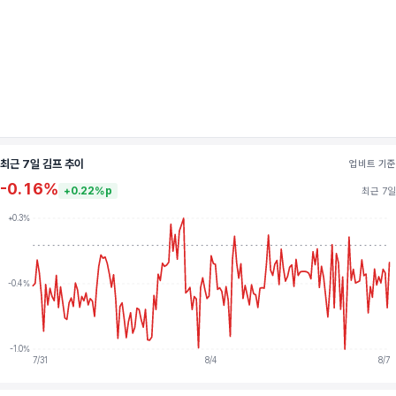
최근 7일 김프 추이
업비트 기준
-0.16%
+0.22%p
최근 7일
+0.3%
-0.4%
-1.0%
7/31
8/4
8/7