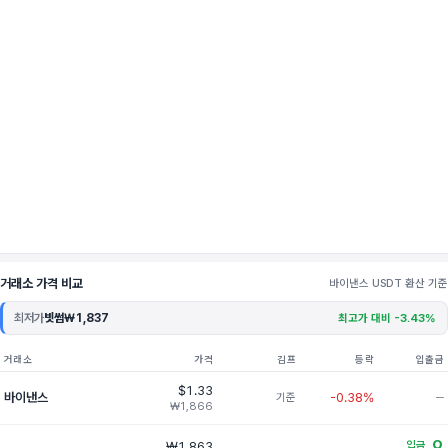
거래소 가격 비교
바이낸스 USDT 환산 기준
최저가
빗썸
₩1,837
최고가 대비 -3.43%
거래소
가격
김프
등락
입출금
$1.33
바이낸스
-0.38%
기준
─
₩1,866
O
₩1,863
입금