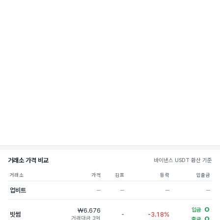
거래소 가격 비교
바이낸스 USDT 환산 기준
거래소
가격
김프
등락
입출금
업비트
─
─
─
─
O
₩6.676
입금
빗썸
-
-3.18%
거래대금 3억
O
출금