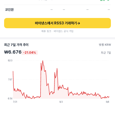
코인원
─
─
─
─
바이낸스에서 RSS3 거래하기
→
제휴 링크 · 바이낸스 공식 가입
최근 7일 가격 추이
빗썸 KRW
₩6.676
-21.04%
최근 7일
9.20
7.87
6.54
7/31
8/3
8/6